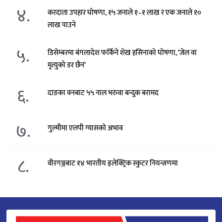
४.
करदाता उपहार घोषणा, १५ जनाले १–१ लाख र एक जनाले १०
लाख पाउने
५.
डिसेम्बरमा बंगलादेश फर्किने शेख हसिनाको घोषणा, ‘जेल वा
मृत्युको डर छैन’
६.
दाङका वनबाट ५५ नाल भरुवा बन्दुक बरामद
७.
गुल्मीमा एलपी ग्यासको अभाव
८.
वीरगञ्जबाट १४ भारतीय इलेक्ट्रिक स्कुटर नियन्त्रणमा