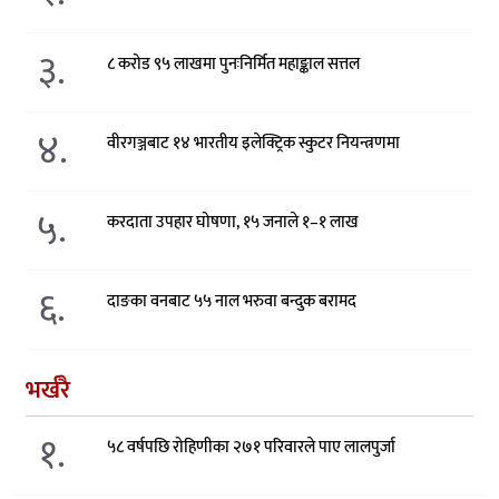
३.
८ करोड ९५ लाखमा पुनःनिर्मित महाङ्काल सत्तल
४.
वीरगञ्जबाट १४ भारतीय इलेक्ट्रिक स्कुटर नियन्त्रणमा
५.
करदाता उपहार घोषणा, १५ जनाले १–१ लाख
६.
दाङका वनबाट ५५ नाल भरुवा बन्दुक बरामद
भर्खरै
१.
५८ वर्षपछि रोहिणीका २७१ परिवारले पाए लालपुर्जा