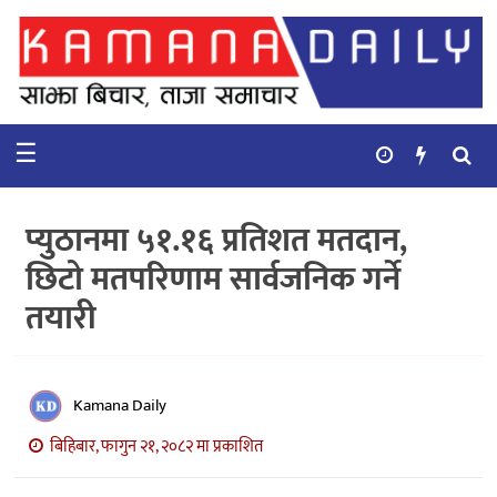
गृहपृष्ठ
समाचार
☰
विचार
कुटनिती
प्युठानमा ५१.१६ प्रतिशत मतदान,
कुराकानी
छिटो मतपरिणाम सार्वजनिक गर्ने
तयारी
अर्थ
र
बाणिज्य
Kamana Daily
भिडियो
बिहिबार, फागुन २१, २०८२ मा प्रकाशित
सिफारिस