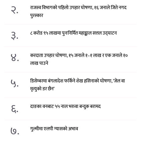
२.
राजस्व विभागको पहिलो उपहार घोषणा, १६ जनाले जिते नगद
पुरस्कार
३.
८ करोड ९५ लाखमा पुनःनिर्मित महाङ्काल सत्तल उद्घाटन
४.
करदाता उपहार घोषणा, १५ जनाले १–१ लाख र एक जनाले १०
लाख पाउने
५.
डिसेम्बरमा बंगलादेश फर्किने शेख हसिनाको घोषणा, ‘जेल वा
मृत्युको डर छैन’
६.
दाङका वनबाट ५५ नाल भरुवा बन्दुक बरामद
७.
गुल्मीमा एलपी ग्यासको अभाव