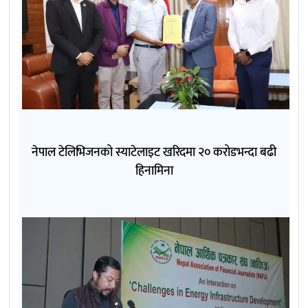
नेपाल टेलिभिजनको स्याटेलाइट खरिदमा २० करोडभन्दा बढी
हिनामिना