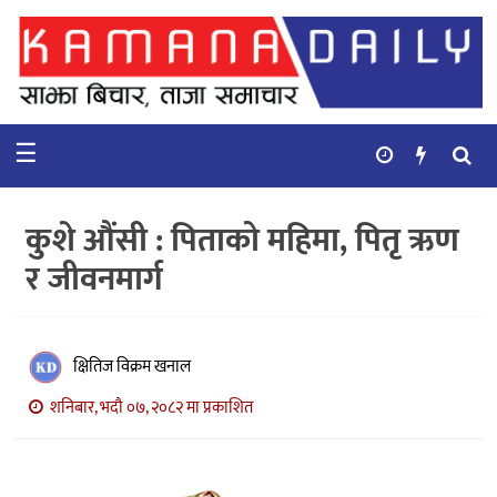
गृहपृष्ठ
समाचार
☰
विचार
कुटनिती
कुशे औंसी : पिताको महिमा, पितृ ऋण
कुराकानी
र जीवनमार्ग
अर्थ
र
बाणिज्य
क्षितिज विक्रम खनाल
शनिबार, भदौ ०७, २०८२ मा प्रकाशित
भिडियो
सिफारिस