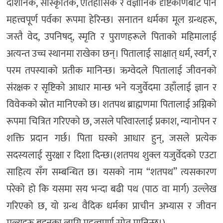
दार्शनिक, सांस्कृतिक, ऐतिहासिक र वैज्ञानिक दृष्टिकोणबाट पनि
महत्त्वपूर्ण पर्वका रूपमा हेरिन्छ। सनातन धर्मका मूल ग्रन्थहरू,
जस्तै वेद, उपनिषद्, स्मृति र पुराणहरूले पिताको महिमालाई
अत्यन्त उच्च स्थानमा राखेका छन्। पितालाई साक्षात् धर्म, स्वर्ग, र
परम तपस्याको प्रतीक मानिन्छ। ऋग्वेदले पितालाई जीवनको
संरक्षक र सृष्टिको आधार मान्छ भने यजुर्वेदमा उहाँलाई ज्ञान र
विवेकको स्रोत मानिएको छ। शतपथ ब्राह्मणमा पितालाई अग्निको
रूपमा चित्रित गरिएको छ, जसले परिवारलाई प्रकाश, न्यानोपन र
शक्ति प्रदान गर्छ। पिता घरको आधार हुन्, जसले प्रत्येक
सदस्यलाई सुरक्षा र दिशा दिन्छ।(शतपथ शुक्ल यजुर्वेदको एउटा
साहित्य सँग सम्बन्धित छ। यसको नाम “शतपथ” त्यसकारण
परेको हो कि यसमा सय भन्दा बढी पथ (पाठ वा मार्ग) उल्लेख
गरिएको छ, यो ग्रन्थ वैदिक धर्मका प्राचीन अभ्यास र जीवन
मूल्यहरू बुझ्नका लागि महत्वपूर्ण स्रोत मानिन्छ।)