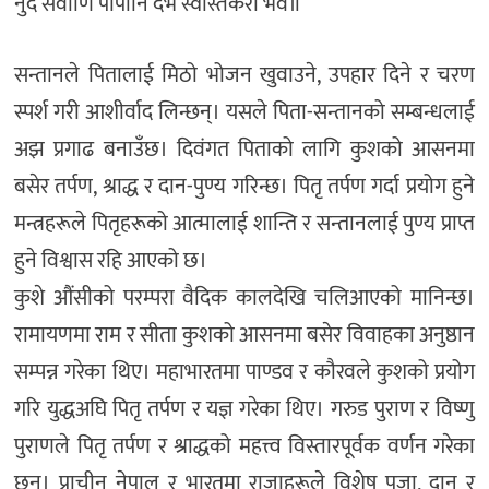
नुद सर्वाणि पापानि दर्भ स्वस्तिकरो भव॥”
सन्तानले पितालाई मिठो भोजन खुवाउने, उपहार दिने र चरण
स्पर्श गरी आशीर्वाद लिन्छन्। यसले पिता-सन्तानको सम्बन्धलाई
अझ प्रगाढ बनाउँछ। दिवंगत पिताको लागि कुशको आसनमा
बसेर तर्पण, श्राद्ध र दान-पुण्य गरिन्छ। पितृ तर्पण गर्दा प्रयोग हुने
मन्त्रहरूले पितृहरूको आत्मालाई शान्ति र सन्तानलाई पुण्य प्राप्त
हुने विश्वास रहि आएको छ।
कुशे औंसीको परम्परा वैदिक कालदेखि चलिआएको मानिन्छ।
रामायणमा राम र सीता कुशको आसनमा बसेर विवाहका अनुष्ठान
सम्पन्न गरेका थिए। महाभारतमा पाण्डव र कौरवले कुशको प्रयोग
गरि युद्धअघि पितृ तर्पण र यज्ञ गरेका थिए। गरुड पुराण र विष्णु
पुराणले पितृ तर्पण र श्राद्धको महत्त्व विस्तारपूर्वक वर्णन गरेका
छन्। प्राचीन नेपाल र भारतमा राजाहरूले विशेष पूजा, दान र