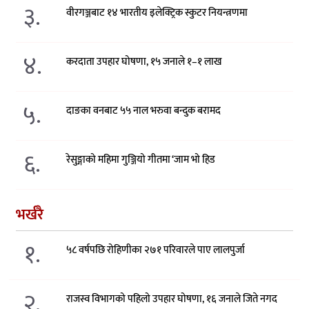
३.
वीरगञ्जबाट १४ भारतीय इलेक्ट्रिक स्कुटर नियन्त्रणमा
४.
करदाता उपहार घोषणा, १५ जनाले १–१ लाख
५.
दाङका वनबाट ५५ नाल भरुवा बन्दुक बरामद
६.
रेसुङ्गाको महिमा गुञ्जियो गीतमा ‘जाम भो हिड
भर्खरै
१.
५८ वर्षपछि रोहिणीका २७१ परिवारले पाए लालपुर्जा
२.
राजस्व विभागको पहिलो उपहार घोषणा, १६ जनाले जिते नगद