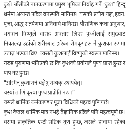
कुशे औंसीको नामकरणमा प्रमुख भूमिका निर्वाह गर्ने “कुश” हिन्दू
धर्ममा अत्यन्त पवित्र वनस्पति मानिन्छ। यसको प्रयोग यज्ञ, हवन,
पूजा, श्राद्ध र तर्पणमा अनिवार्य मानिन्छ। पौराणिक कथा अनुसार,
भगवान विष्णुले वाराह अवतार लिएर पृथ्वीलाई समुद्रबाट
निकाल्दा उहाँको शरीरबाट झरेका रोमकूपहरू नै कुशका रूपमा
उत्पन्न भएका थिए। त्यसैले कुशलाई विष्णुको स्वरूप मानिन्छ।
गरुड पुराणमा भनिएको छ कि कुशको प्रयोगले पुण्य प्राप्त हुन्छ र
पाप नष्ट हुन्छ।
“अस्मिन् कुशासनं यज्ञेषु सम्यक् स्थापयेत्।
यस्यां तर्पणं कृत्वा पुण्यं प्राप्नोति नरः॥”
यसले धार्मिक कर्मकाण्ड र पूजा विधिको महत्त्व पुष्टि गर्छ।
कुश केवल धार्मिक मात्र नभई वैज्ञानिक दृष्टिले पनि महत्वपूर्ण छ।
यसमा प्राकृतिक एन्टी-सेप्टिक गुण हुन्छ, जसले हावामा रहेका