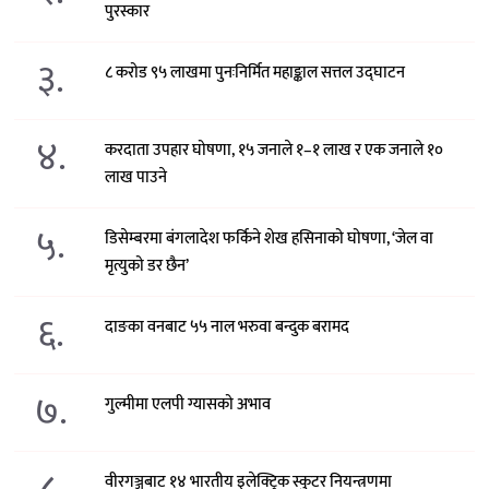
पुरस्कार
३.
८ करोड ९५ लाखमा पुनःनिर्मित महाङ्काल सत्तल उद्घाटन
४.
करदाता उपहार घोषणा, १५ जनाले १–१ लाख र एक जनाले १०
लाख पाउने
५.
डिसेम्बरमा बंगलादेश फर्किने शेख हसिनाको घोषणा, ‘जेल वा
मृत्युको डर छैन’
६.
दाङका वनबाट ५५ नाल भरुवा बन्दुक बरामद
७.
गुल्मीमा एलपी ग्यासको अभाव
वीरगञ्जबाट १४ भारतीय इलेक्ट्रिक स्कुटर नियन्त्रणमा