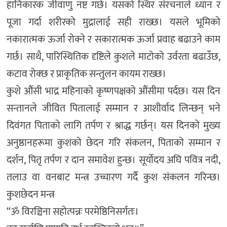
हानिकारक जीवाणु नष्ट गर्छ। यसको स्थिर संरचनाले ध्यान र
पूजा गर्दा शरीरको मुद्रालाई सही राख्छ। यसले भूमिको
नकारात्मक ऊर्जा रोक्ने र सकारात्मक ऊर्जा प्रवाह बढाउने काम
गर्छ। साथै, पारिस्थितिक दृष्टिले कुशले माटोको उर्वरता बढाउँछ,
कटाव रोक्छ र प्राकृतिक सन्तुलन कायम राख्छ।
कुशे औंसी भाद्र महिनाको कृष्णपक्षको औंसीमा पर्दछ। यस दिन
सन्तानले जीवित पितालाई सम्मान र आशीर्वाद लिन्छन् भने
दिवंगत पिताको लागि तर्पण र श्राद्ध गर्छन्। यस दिनको मुख्य
अनुष्ठानहरूमा कुशको छेदन गरि संकलन, पिताको सम्मान र
दर्शन, पितृ तर्पण र दान समावेश हुन्छ। सूर्योदय अघि पवित्र नदी,
तलाउ वा वनबाट मन्त्र उच्चारण गर्दै कुश संकलन गरिन्छ।
कुशछेदन मन्त्र
“ॐ विरञ्चिना सहोत्पन्नः परमेष्ठिनिसर्गतः।