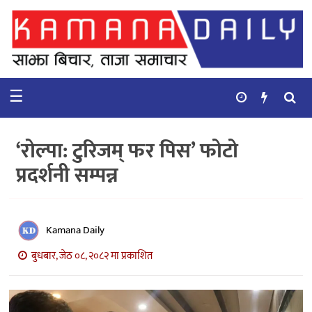
गृहपृष्ठ
समाचार
☰
विचार
कुटनिती
‘रोल्पा: टुरिजम् फर पिस’ फोटो
कुराकानी
प्रदर्शनी सम्पन्न
अर्थ
र
बाणिज्य
Kamana Daily
बुधबार, जेठ ०८, २०८२ मा प्रकाशित
भिडियो
सिफारिस