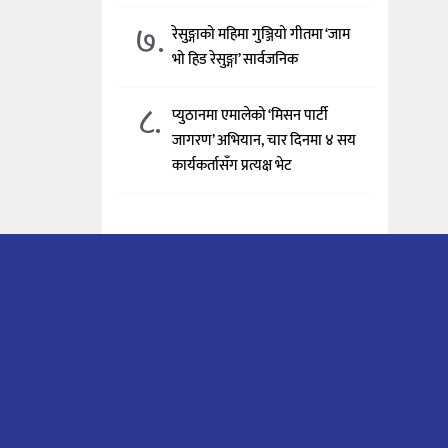
७.
रेसुङ्गाको महिमा गुञ्जियो गीतमा ‘जाम
भो हिड रेसुङ्गा’ सार्वजनिक
८.
प्युठानमा एमालेको ‘मिसन पार्टी
जागरण’ अभियान, चार दिनमा ४ सय
कार्यकर्तासँग प्रत्यक्ष भेट