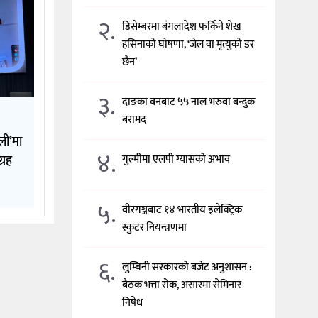
२.
डिसेम्बरमा बंगलादेश फर्किने शेख
हसिनाको घोषणा, ‘जेल वा मृत्युको डर
छैन’
३.
दाङका वनबाट ५५ नाल भरुवा बन्दुक
बरामद
ली’मा
४.
ग्रह
गुल्मीमा एलपी ग्यासको अभाव
५.
वीरगञ्जबाट १४ भारतीय इलेक्ट्रिक
स्कुटर नियन्त्रणमा
६.
लुम्बिनी सरकारको बजेट अनुशासन :
बैठक भत्ता रोक, असारमा सेमिनार
निषेध