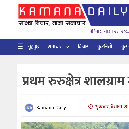
गृहपृष्ठ
बिहिबार, साउन २१, २०८
समाचार
विचार
☰
गृहपृष्ठ
समाचार
विचार
कुटनिती
कुर
कुटनिती
कुराकानी
प्रथम रुरुक्षेत्र शालग्रा
अर्थ
र
बाणिज्य
शुक्रबार, बैशाख २६
भिडियो
Kamana Daily
सिफारिस