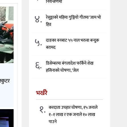
नियन्त्रणमा
४.
रेसुङ्गाको महिमा गुञ्जियो गीतमा ‘जाम भो
हिड
५.
दाङका वनबाट ५५ नाल भरुवा बन्दुक
बरामद
६.
डिसेम्बरमा बंगलादेश फर्किने शेख
हसिनाको घोषणा, ‘जेल
स्कुटर
भर्खरै
१.
करदाता उपहार घोषणा, १५ जनाले
१–१ लाख र एक जनाले १० लाख
पाउने