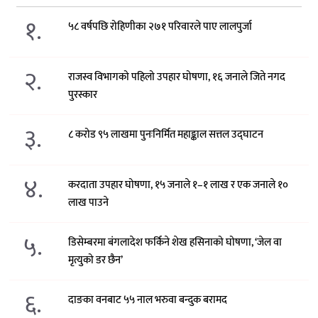
१.
५८ वर्षपछि रोहिणीका २७१ परिवारले पाए लालपुर्जा
२.
राजस्व विभागको पहिलो उपहार घोषणा, १६ जनाले जिते नगद
पुरस्कार
३.
८ करोड ९५ लाखमा पुनःनिर्मित महाङ्काल सत्तल उद्घाटन
४.
करदाता उपहार घोषणा, १५ जनाले १–१ लाख र एक जनाले १०
लाख पाउने
५.
डिसेम्बरमा बंगलादेश फर्किने शेख हसिनाको घोषणा, ‘जेल वा
मृत्युको डर छैन’
६.
दाङका वनबाट ५५ नाल भरुवा बन्दुक बरामद