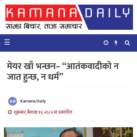
गृहपृष्ठ
समाचार
☰
विचार
कुटनिती
मेयर खाँ भन्छन– “आतंकवादीको न
कुराकानी
जात हुन्छ, न धर्म”
अर्थ
र
बाणिज्य
Kamana Daily
शुक्रबार, बैशाख १२, २०८२ मा प्रकाशित
भिडियो
सिफारिस