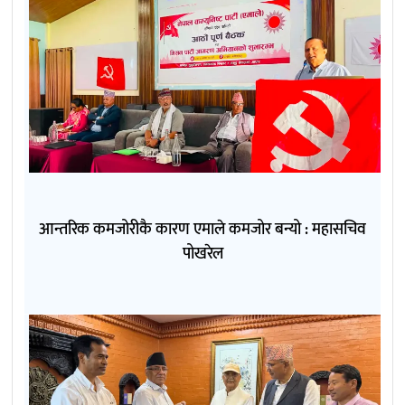
आन्तरिक कमजोरीकै कारण एमाले कमजोर बन्यो : महासचिव
पोखरेल