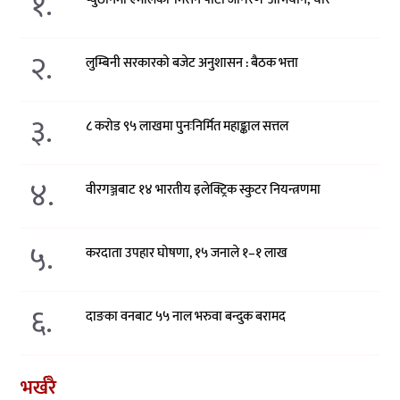
१.
२.
लुम्बिनी सरकारको बजेट अनुशासन : बैठक भत्ता
३.
८ करोड ९५ लाखमा पुनःनिर्मित महाङ्काल सत्तल
४.
वीरगञ्जबाट १४ भारतीय इलेक्ट्रिक स्कुटर नियन्त्रणमा
५.
करदाता उपहार घोषणा, १५ जनाले १–१ लाख
६.
दाङका वनबाट ५५ नाल भरुवा बन्दुक बरामद
भर्खरै