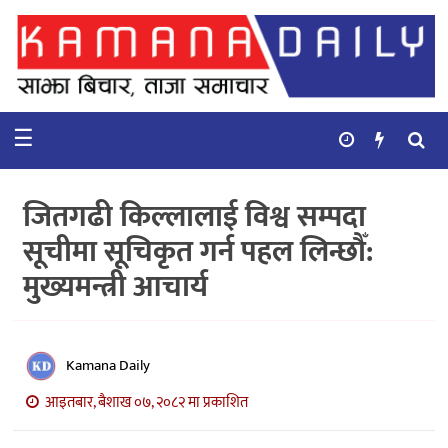
गृहपृष्ठ
समाचार
☰
विचार
कुटनिती
जितगढी किल्लालाई विश्व सम्पदा
कुराकानी
सूचीमा सूचिकृत गर्न पहल लिन्छौँ:
मुख्यमन्त्री आचार्य
अर्थ
र
बाणिज्य
Kamana Daily
भिडियो
आइतबार, बैशाख ०७, २०८२ मा प्रकाशित
सिफारिस