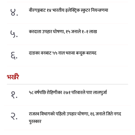
४.
वीरगञ्जबाट १४ भारतीय इलेक्ट्रिक स्कुटर नियन्त्रणमा
५.
करदाता उपहार घोषणा, १५ जनाले १–१ लाख
६.
दाङका वनबाट ५५ नाल भरुवा बन्दुक बरामद
भर्खरै
१.
५८ वर्षपछि रोहिणीका २७१ परिवारले पाए लालपुर्जा
२.
राजस्व विभागको पहिलो उपहार घोषणा, १६ जनाले जिते नगद
पुरस्कार