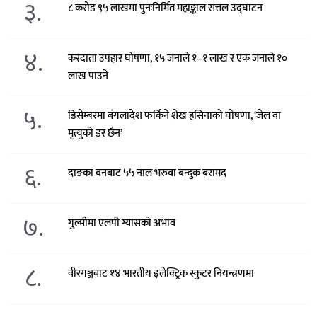
३.
८ करोड ९५ लाखमा पुनःनिर्मित महाङ्काल सत्तल उद्घाटन
४.
करदाता उपहार घोषणा, १५ जनाले १–१ लाख र एक जनाले १०
लाख पाउने
५.
डिसेम्बरमा बंगलादेश फर्किने शेख हसिनाको घोषणा, ‘जेल वा
मृत्युको डर छैन’
६.
दाङका वनबाट ५५ नाल भरुवा बन्दुक बरामद
७.
गुल्मीमा एलपी ग्यासको अभाव
८.
वीरगञ्जबाट १४ भारतीय इलेक्ट्रिक स्कुटर नियन्त्रणमा