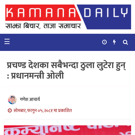
गृहपृष्ठ
समाचार
☰
विचार
कुटनिती
प्रचण्ड देशका सबैभन्दा ठुला लुटेरा हुन्
कुराकानी
: प्रधानमन्त्री ओली
अर्थ
र
बाणिज्य
गणेश आचार्य
सोमबार, फागुन ०५, २०८१ मा प्रकाशित
भिडियो
सिफारिस