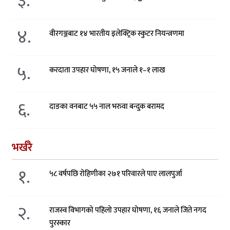
३.
४.
वीरगञ्जबाट १४ भारतीय इलेक्ट्रिक स्कुटर नियन्त्रणमा
५.
करदाता उपहार घोषणा, १५ जनाले १–१ लाख
६.
दाङका वनबाट ५५ नाल भरुवा बन्दुक बरामद
भर्खरै
१.
५८ वर्षपछि रोहिणीका २७१ परिवारले पाए लालपुर्जा
२.
राजस्व विभागको पहिलो उपहार घोषणा, १६ जनाले जिते नगद
पुरस्कार