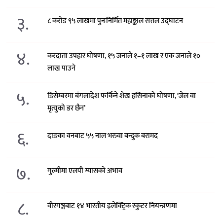
३.
८ करोड ९५ लाखमा पुनःनिर्मित महाङ्काल सत्तल उद्घाटन
४.
करदाता उपहार घोषणा, १५ जनाले १–१ लाख र एक जनाले १०
लाख पाउने
५.
डिसेम्बरमा बंगलादेश फर्किने शेख हसिनाको घोषणा, ‘जेल वा
मृत्युको डर छैन’
६.
दाङका वनबाट ५५ नाल भरुवा बन्दुक बरामद
७.
गुल्मीमा एलपी ग्यासको अभाव
८.
वीरगञ्जबाट १४ भारतीय इलेक्ट्रिक स्कुटर नियन्त्रणमा