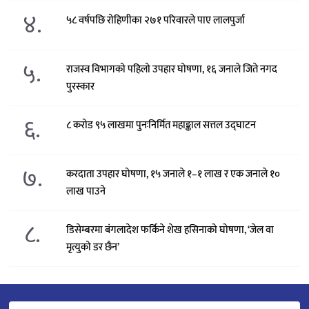
४.
५८ वर्षपछि रोहिणीका २७१ परिवारले पाए लालपुर्जा
५.
राजस्व विभागको पहिलो उपहार घोषणा, १६ जनाले जिते नगद
पुरस्कार
६.
८ करोड ९५ लाखमा पुनःनिर्मित महाङ्काल सत्तल उद्घाटन
७.
करदाता उपहार घोषणा, १५ जनाले १–१ लाख र एक जनाले १०
लाख पाउने
८.
डिसेम्बरमा बंगलादेश फर्किने शेख हसिनाको घोषणा, ‘जेल वा
मृत्युको डर छैन’