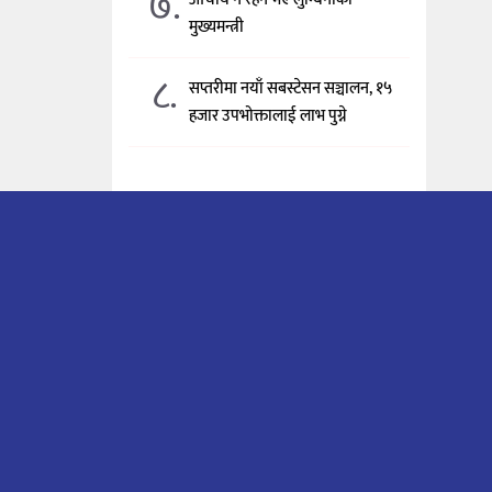
७.
मुख्यमन्त्री
८.
सप्तरीमा नयाँ सबस्टेसन सञ्चालन, १५
हजार उपभोक्तालाई लाभ पुग्ने