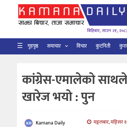
गृहपृष्ठ
बिहिबार, साउन २१, २०८
समाचार
विचार
☰
गृहपृष्ठ
समाचार
विचार
कुटनिती
कुर
कुटनिती
कुराकानी
कांग्रेस-एमालेको साथले
अर्थ
र
खारेज भयो : पुन
बाणिज्य
भिडियो
सिफारिस
मङ्गलबार, मङि्सर १
Kamana Daily