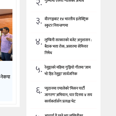
२.
गुल्मीमा एलपी ग्यासको अभाव
३.
वीरगञ्जबाट १४ भारतीय इलेक्ट्रिक
स्कुटर नियन्त्रणमा
४.
लुम्बिनी सरकारको बजेट अनुशासन :
बैठक भत्ता रोक, असारमा सेमिनार
निषेध
५.
रेसुङ्गाको महिमा गुञ्जियो गीतमा ‘जाम
भो हिड रेसुङ्गा’ सार्वजनिक
े-नेकपा
६.
प्युठानमा एमालेको ‘मिसन पार्टी
जागरण’ अभियान, चार दिनमा ४ सय
कार्यकर्तासँग प्रत्यक्ष भेट
आचार्य नै रहने भए लुम्बिनीका