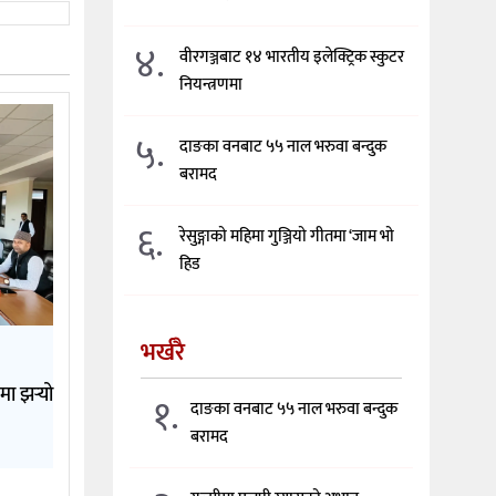
४.
वीरगञ्जबाट १४ भारतीय इलेक्ट्रिक स्कुटर
नियन्त्रणमा
५.
दाङका वनबाट ५५ नाल भरुवा बन्दुक
बरामद
६.
रेसुङ्गाको महिमा गुञ्जियो गीतमा ‘जाम भो
हिड
भर्खरै
मा झर्‍यो
१.
दाङका वनबाट ५५ नाल भरुवा बन्दुक
बरामद