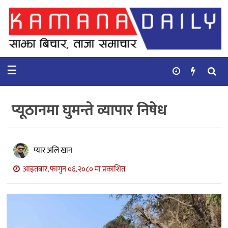
गृहपृष्ठ
समाचार
☰
विचार
कुटनिती
प्यूठानमा घुमन्ते व्यापार निषेध
कुराकानी
अर्थ
प्यार अलि खान
र
बाणिज्य
आइतबार, फागुन ०६, २०८० मा प्रकाशित
भिडियो
सिफारिस