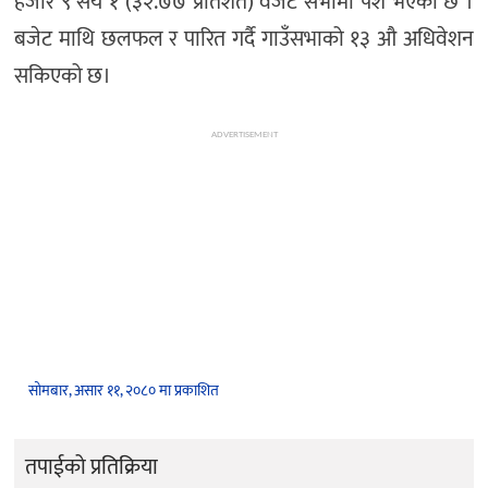
हजार ९ सय १ (३२.७७ प्रतिशत) वजेट सभामा पेश भएको छ ।
बजेट माथि छलफल र पारित गर्दै गाउँसभाको १३ औ अधिवेशन
सकिएको छ।
ADVERTISEMENT
सोमबार, असार ११, २०८० मा प्रकाशित
तपाईको प्रतिक्रिया