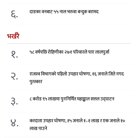
६.
दाङका वनबाट ५५ नाल भरुवा बन्दुक बरामद
भर्खरै
१.
५८ वर्षपछि रोहिणीका २७१ परिवारले पाए लालपुर्जा
२.
राजस्व विभागको पहिलो उपहार घोषणा, १६ जनाले जिते नगद
पुरस्कार
३.
८ करोड ९५ लाखमा पुनःनिर्मित महाङ्काल सत्तल उद्घाटन
४.
करदाता उपहार घोषणा, १५ जनाले १–१ लाख र एक जनाले १०
लाख पाउने