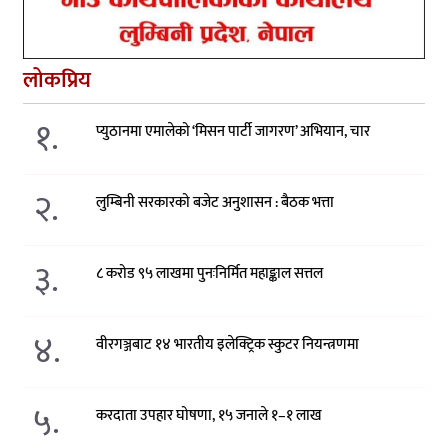
लोकप्रिय
१.
प्युठानमा एमालेको ‘मिसन पार्टी जागरण’ अभियान, चार
२.
लुम्बिनी सरकारको बजेट अनुशासन : बैठक भत्ता
३.
८ करोड ९५ लाखमा पुनःनिर्मित महाङ्काल सत्तल
४.
वीरगञ्जबाट १४ भारतीय इलेक्ट्रिक स्कुटर नियन्त्रणमा
५.
करदाता उपहार घोषणा, १५ जनाले १–१ लाख