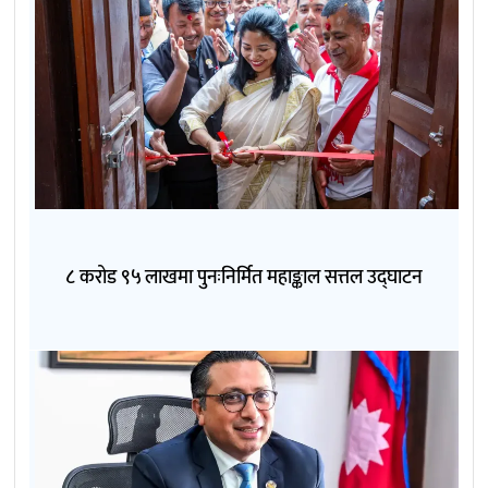
८ करोड ९५ लाखमा पुनःनिर्मित महाङ्काल सत्तल उद्घाटन