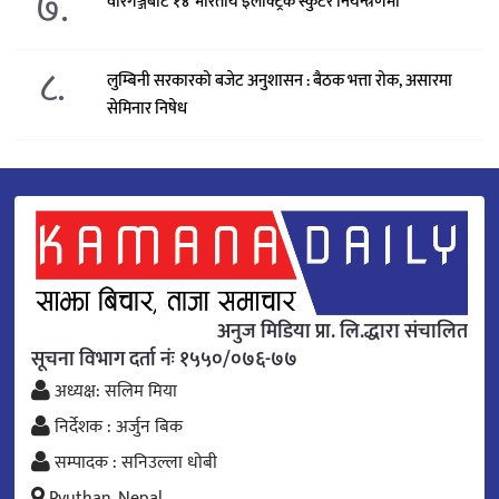
७.
वीरगञ्जबाट १४ भारतीय इलेक्ट्रिक स्कुटर नियन्त्रणमा
८.
लुम्बिनी सरकारको बजेट अनुशासन : बैठक भत्ता रोक, असारमा
सेमिनार निषेध
अनुज मिडिया प्रा. लि.द्धारा संचालित
सूचना विभाग दर्ता नंः १५५०/०७६-७७
अध्यक्ष: सलिम मिया
निर्देशक : अर्जुन बिक
सम्पादक : सनिउल्ला धोबी
Pyuthan, Nepal