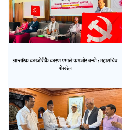
आन्तरिक कमजोरीकै कारण एमाले कमजोर बन्यो : महासचिव
पोखरेल