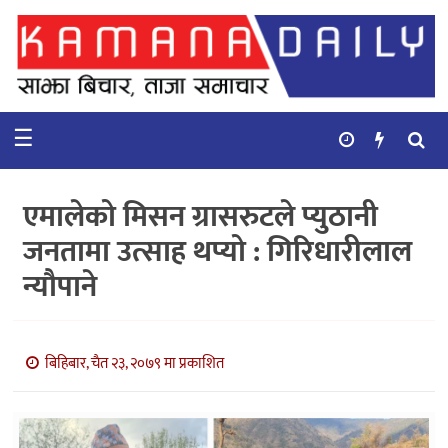
गृहपृष्ठ
समाचार
☰
विचार
कुटनिती
एमालेको मिसन ग्रासरुटले प्युठानी
कुराकानी
जनतामा उत्साह थप्यो : गिरिधारीलाल
न्यौपाने
अर्थ
र
बाणिज्य
बिहिबार, चैत २३, २०७९ मा प्रकाशित
भिडियो
सिफारिस