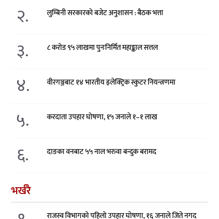
२.
लुम्बिनी सरकारको बजेट अनुशासन : बैठक भत्ता
३.
८ करोड ९५ लाखमा पुनःनिर्मित महाङ्काल सत्तल
४.
वीरगञ्जबाट १४ भारतीय इलेक्ट्रिक स्कुटर नियन्त्रणमा
५.
करदाता उपहार घोषणा, १५ जनाले १–१ लाख
६.
दाङका वनबाट ५५ नाल भरुवा बन्दुक बरामद
भर्खरै
राजस्व विभागको पहिलो उपहार घोषणा, १६ जनाले जिते नगद