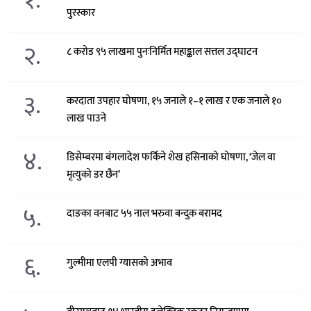
१.
पुरस्कार
२.
८ करोड ९५ लाखमा पुनःनिर्मित महाङ्काल सत्तल उद्घाटन
३.
करदाता उपहार घोषणा, १५ जनाले १–१ लाख र एक जनाले १०
लाख पाउने
४.
डिसेम्बरमा बंगलादेश फर्किने शेख हसिनाको घोषणा, ‘जेल वा
मृत्युको डर छैन’
५.
दाङका वनबाट ५५ नाल भरुवा बन्दुक बरामद
६.
गुल्मीमा एलपी ग्यासको अभाव