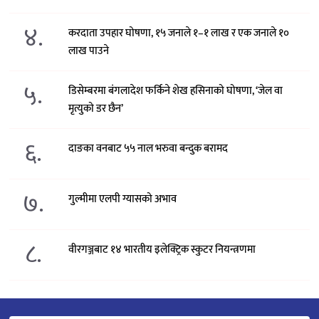
४.
करदाता उपहार घोषणा, १५ जनाले १–१ लाख र एक जनाले १०
लाख पाउने
५.
डिसेम्बरमा बंगलादेश फर्किने शेख हसिनाको घोषणा, ‘जेल वा
मृत्युको डर छैन’
६.
दाङका वनबाट ५५ नाल भरुवा बन्दुक बरामद
७.
गुल्मीमा एलपी ग्यासको अभाव
८.
वीरगञ्जबाट १४ भारतीय इलेक्ट्रिक स्कुटर नियन्त्रणमा