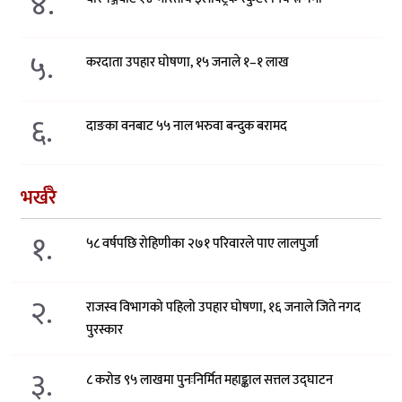
४.
५.
करदाता उपहार घोषणा, १५ जनाले १–१ लाख
६.
दाङका वनबाट ५५ नाल भरुवा बन्दुक बरामद
भर्खरै
१.
५८ वर्षपछि रोहिणीका २७१ परिवारले पाए लालपुर्जा
२.
राजस्व विभागको पहिलो उपहार घोषणा, १६ जनाले जिते नगद
पुरस्कार
३.
८ करोड ९५ लाखमा पुनःनिर्मित महाङ्काल सत्तल उद्घाटन