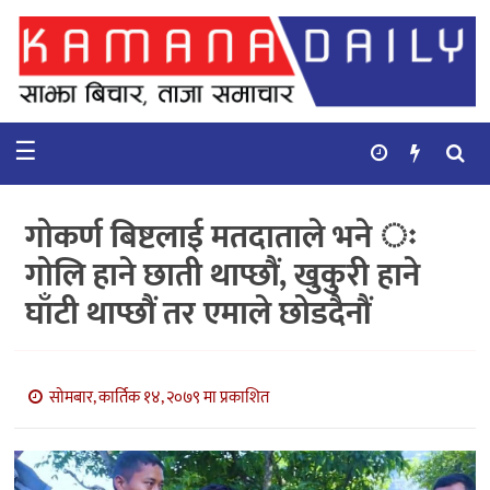
गृहपृष्ठ
समाचार
☰
विचार
कुटनिती
गोकर्ण बिष्टलाई मतदाताले भने ः
कुराकानी
गोलि हाने छाती थाप्छौं, खुकुरी हाने
घाँटी थाप्छौं तर एमाले छोडदैनौं
अर्थ
र
बाणिज्य
सोमबार, कार्तिक १४, २०७९ मा प्रकाशित
भिडियो
सिफारिस