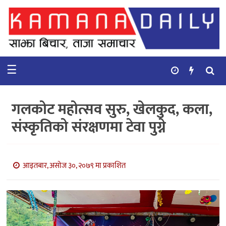
गृहपृष्ठ
समाचार
☰
विचार
कुटनिती
गलकोट महोत्सव सुरु, खेलकुद, कला,
कुराकानी
संस्कृतिको संरक्षणमा टेवा पुग्ने
अर्थ
र
बाणिज्य
आइतबार, असोज ३०, २०७९ मा प्रकाशित
भिडियो
सिफारिस