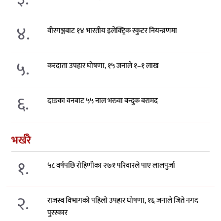
४.
वीरगञ्जबाट १४ भारतीय इलेक्ट्रिक स्कुटर नियन्त्रणमा
५.
करदाता उपहार घोषणा, १५ जनाले १–१ लाख
६.
दाङका वनबाट ५५ नाल भरुवा बन्दुक बरामद
भर्खरै
१.
५८ वर्षपछि रोहिणीका २७१ परिवारले पाए लालपुर्जा
२.
राजस्व विभागको पहिलो उपहार घोषणा, १६ जनाले जिते नगद
पुरस्कार