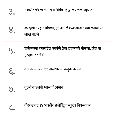
३.
८ करोड ९५ लाखमा पुनःनिर्मित महाङ्काल सत्तल उद्घाटन
४.
करदाता उपहार घोषणा, १५ जनाले १–१ लाख र एक जनाले १०
लाख पाउने
५.
डिसेम्बरमा बंगलादेश फर्किने शेख हसिनाको घोषणा, ‘जेल वा
मृत्युको डर छैन’
६.
दाङका वनबाट ५५ नाल भरुवा बन्दुक बरामद
७.
गुल्मीमा एलपी ग्यासको अभाव
८.
वीरगञ्जबाट १४ भारतीय इलेक्ट्रिक स्कुटर नियन्त्रणमा