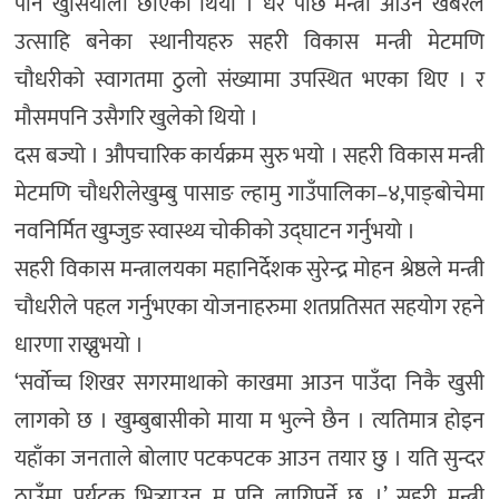
पनि खुसियाली छाएको थियो । धेरै पछि मन्त्री आउने खबरले
उत्साहि बनेका स्थानीयहरु सहरी विकास मन्त्री मेटमणि
चौधरीको स्वागतमा ठुलो संख्यामा उपस्थित भएका थिए । र
मौसमपनि उसैगरि खुलेको थियो ।
दस बज्यो । औपचारिक कार्यक्रम सुरु भयो । सहरी विकास मन्त्री
मेटमणि चौधरीलेखुम्बु पासाङ ल्हामु गाउँपालिका–४,पाङ्बोचेमा
नवनिर्मित खुम्जुङ स्वास्थ्य चोकीको उद्घाटन गर्नुभयो ।
सहरी विकास मन्त्रालयका महानिर्देशक सुरेन्द्र मोहन श्रेष्ठले मन्त्री
चौधरीले पहल गर्नुभएका योजनाहरुमा शतप्रतिसत सहयोग रहने
धारणा राख्नुभयो ।
‘सर्वाेच्च शिखर सगरमाथाको काखमा आउन पाउँदा निकै खुसी
लागको छ । खुम्बुबासीको माया म भुल्ने छैन । त्यतिमात्र होइन
यहाँका जनताले बोलाए पटकपटक आउन तयार छु । यति सुन्दर
ठाउँमा पर्यटक भित्र्याउन म पनि लागिपर्ने छु ।’ सहरी मन्त्री