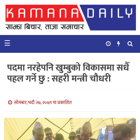
गृहपृष्ठ
समाचार
☰
विचार
कुटनिती
पदमा नरहेपनि खुम्बुको विकासमा सधैँ
कुराकानी
पहल गर्ने छु : सहरी मन्त्री चौधरी
अर्थ
र
बाणिज्य
सोमबार, भदौ २७, २०७९ मा प्रकाशित
भिडियो
सिफारिस