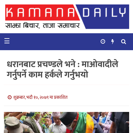
गृहपृष्ठ
समाचार
☰
विचार
कुटनिती
धरानबाट प्रचण्डले भने : माओवादीले
कुराकानी
गर्नुपर्ने काम हर्कले गर्नुभयो
अर्थ
र
बाणिज्य
शुक्रबार, भदौ १०, २०७९ मा प्रकाशित
भिडियो
सिफारिस