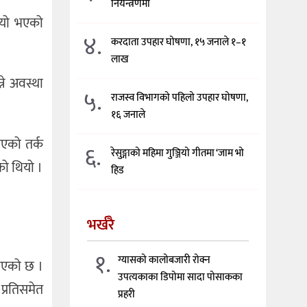
नियन्त्रणमा
लियो भएको
४.
करदाता उपहार घोषणा, १५ जनाले १–१
लाख
ने अवस्था
५.
राजस्व विभागको पहिलो उपहार घोषणा,
१६ जनाले
भएको तर्क
६.
रेसुङ्गाको महिमा गुञ्जियो गीतमा ‘जाम भो
को थियो ।
हिड
भर्खरै
१.
ग्यासको कालोबजारी रोक्न
भएको छ ।
उपत्यकाका डिपोमा सादा पोसाकका
प्रतिसमेत
प्रहरी