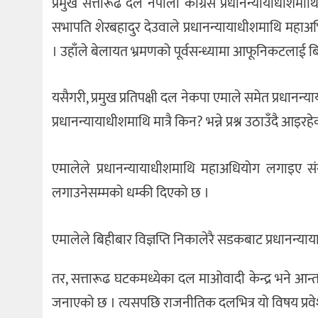
प्रमुख सत्तारूढ दल नेपाली कांग्रेस प्रधानन्यायाधीशमा
सभापति शेरबहादुर देउवाले प्रधानन्यायाधीशमाथि मह
। उहाँले बेलायत भ्रमणको पूर्वसन्ध्यामा आफूनिकटलाई बि
यसैगरी, प्रमुख प्रतिपक्षी दल नेकपा एमाले समेत प्रध
प्रधानन्यायाधीशमाथि मात्रै किन? भन्ने प्रश्न उठाउँदै आइरह
एमालेले प्रधानन्यायाधीशमाथि महाअधियोग लगाइए सं
लगाउनेसम्मको धम्की दिएको छ ।
एमालेले बिहीबार विज्ञप्ति निकालेरै सडकबाट प्रधानन्
तर, सत्तारूढ घटकमध्येका दल माओवादी केन्द्र भने आन्
जनाएको छ । त्यसपछि राजनीतिक दलभित्र यो विषय प्रवे