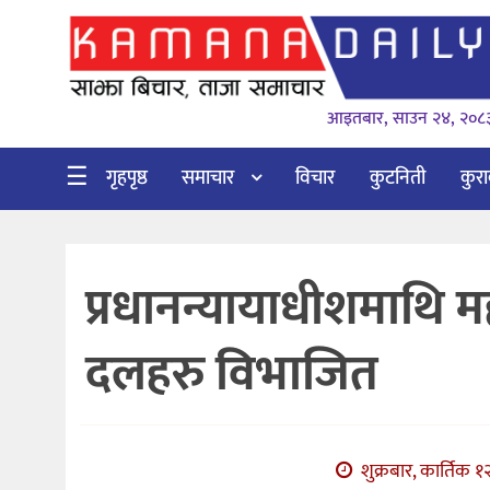
गृहपृष्ठ
आइतबार, साउन २४, २०८
समाचार
विचार
☰
गृहपृष्ठ
समाचार
विचार
कुटनिती
कुर
कुटनिती
कुराकानी
प्रधानन्यायाधीशमाथि
अर्थ
र
दलहरु विभाजित
बाणिज्य
भिडियो
सिफारिस
शुक्रबार, कार्तिक १