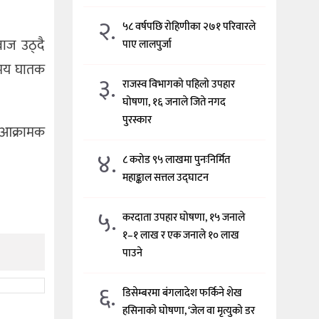
२.
५८ वर्षपछि रोहिणीका २७१ परिवारले
ाज उठ्दै
पाए लालपुर्जा
समय घातक
३.
राजस्व विभागको पहिलो उपहार
घोषणा, १६ जनाले जिते नगद
पुरस्कार
ै आक्रामक
४.
८ करोड ९५ लाखमा पुनःनिर्मित
महाङ्काल सत्तल उद्घाटन
५.
करदाता उपहार घोषणा, १५ जनाले
१–१ लाख र एक जनाले १० लाख
पाउने
६.
डिसेम्बरमा बंगलादेश फर्किने शेख
हसिनाको घोषणा, ‘जेल वा मृत्युको डर