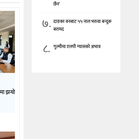
छैन’
७.
दाङका वनबाट ५५ नाल भरुवा बन्दुक
बरामद
८.
गुल्मीमा एलपी ग्यासको अभाव
मा झर्‍यो