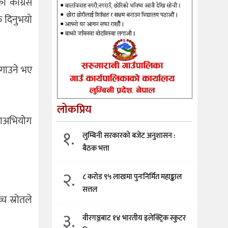
 कांग्रेस
 दिनुभयो
लगाउने भए
लोकप्रिय
हाअभियोग
१.
लुम्बिनी सरकारको बजेट अनुशासन :
बैठक भत्ता
२.
८ करोड ९५ लाखमा पुनःनिर्मित महाङ्काल
सत्तल
च स्रोतले
३.
वीरगञ्जबाट १४ भारतीय इलेक्ट्रिक स्कुटर