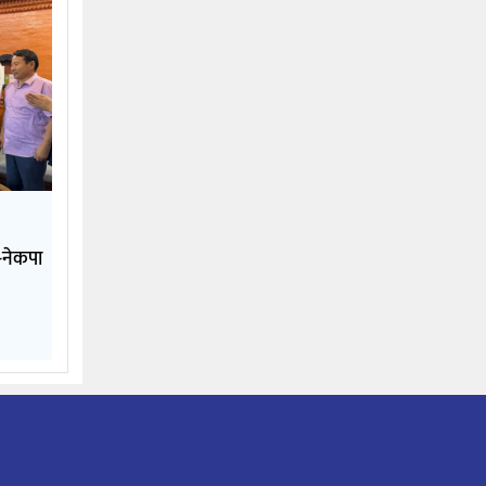
े-नेकपा