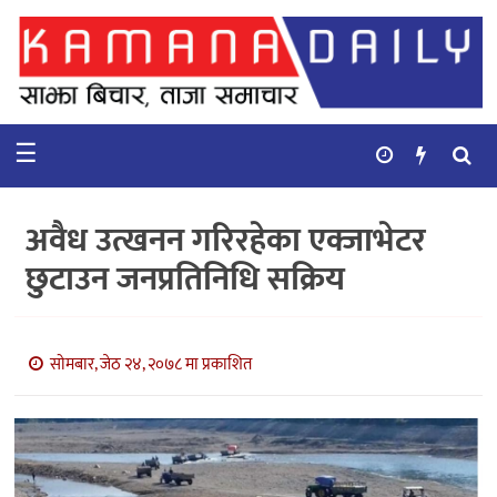
गृहपृष्ठ
समाचार
☰
विचार
कुटनिती
अवैध उत्खनन गरिरहेका एक्जाभेटर
कुराकानी
छुटाउन जनप्रतिनिधि सक्रिय
अर्थ
र
बाणिज्य
सोमबार, जेठ २४, २०७८ मा प्रकाशित
भिडियो
सिफारिस