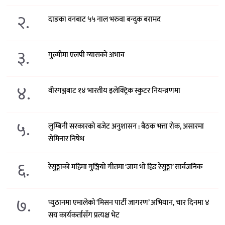
२.
दाङका वनबाट ५५ नाल भरुवा बन्दुक बरामद
३.
गुल्मीमा एलपी ग्यासको अभाव
४.
वीरगञ्जबाट १४ भारतीय इलेक्ट्रिक स्कुटर नियन्त्रणमा
५.
लुम्बिनी सरकारको बजेट अनुशासन : बैठक भत्ता रोक, असारमा
सेमिनार निषेध
६.
रेसुङ्गाको महिमा गुञ्जियो गीतमा ‘जाम भो हिड रेसुङ्गा’ सार्वजनिक
७.
प्युठानमा एमालेको ‘मिसन पार्टी जागरण’ अभियान, चार दिनमा ४
सय कार्यकर्तासँग प्रत्यक्ष भेट