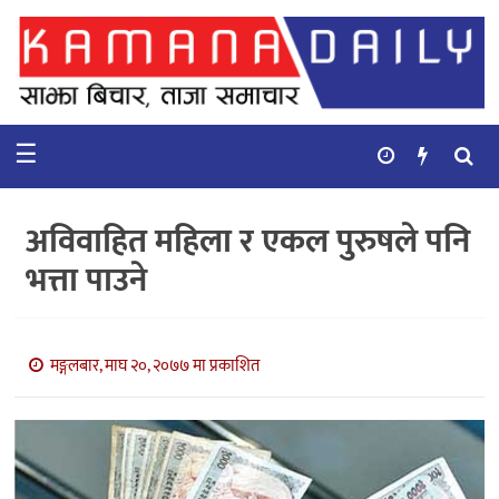
गृहपृष्ठ
समाचार
☰
विचार
कुटनिती
अविवाहित महिला र एकल पुरुषले पनि
कुराकानी
भत्ता पाउने
अर्थ
र
बाणिज्य
मङ्गलबार, माघ २०, २०७७ मा प्रकाशित
भिडियो
सिफारिस