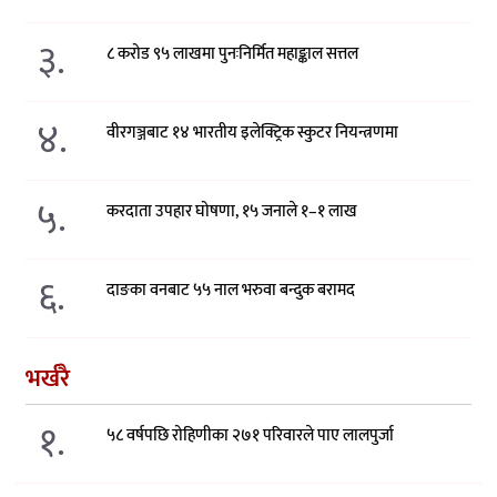
३.
८ करोड ९५ लाखमा पुनःनिर्मित महाङ्काल सत्तल
४.
वीरगञ्जबाट १४ भारतीय इलेक्ट्रिक स्कुटर नियन्त्रणमा
५.
करदाता उपहार घोषणा, १५ जनाले १–१ लाख
६.
दाङका वनबाट ५५ नाल भरुवा बन्दुक बरामद
भर्खरै
१.
५८ वर्षपछि रोहिणीका २७१ परिवारले पाए लालपुर्जा