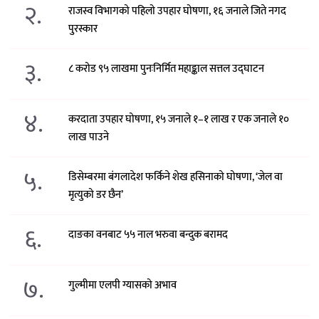
२.
राजस्व विभागको पहिलो उपहार घोषणा, १६ जनाले जिते नगद
पुरस्कार
३.
८ करोड ९५ लाखमा पुनःनिर्मित महाङ्काल सत्तल उद्घाटन
४.
करदाता उपहार घोषणा, १५ जनाले १–१ लाख र एक जनाले १०
लाख पाउने
५.
डिसेम्बरमा बंगलादेश फर्किने शेख हसिनाको घोषणा, ‘जेल वा
मृत्युको डर छैन’
६.
दाङका वनबाट ५५ नाल भरुवा बन्दुक बरामद
७.
गुल्मीमा एलपी ग्यासको अभाव