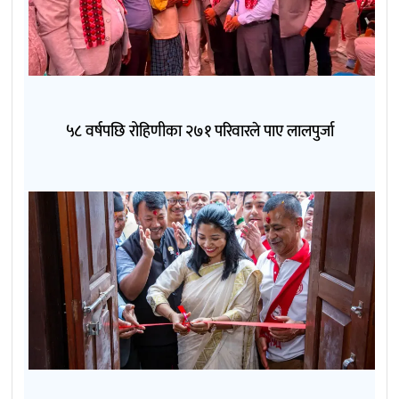
५८ वर्षपछि रोहिणीका २७१ परिवारले पाए लालपुर्जा