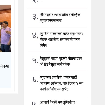
३.
वीरगञ्जबाट १४ भारतीय इलेक्ट्रिक
स्कुटर नियन्त्रणमा
४.
लुम्बिनी सरकारको बजेट अनुशासन :
बैठक भत्ता रोक, असारमा सेमिनार
निषेध
५.
रेसुङ्गाको महिमा गुञ्जियो गीतमा ‘जाम
भो हिड रेसुङ्गा’ सार्वजनिक
े-नेकपा
६.
प्युठानमा एमालेको ‘मिसन पार्टी
जागरण’ अभियान, चार दिनमा ४ सय
कार्यकर्तासँग प्रत्यक्ष भेट
७.
आचार्य नै रहने भए लुम्बिनीका