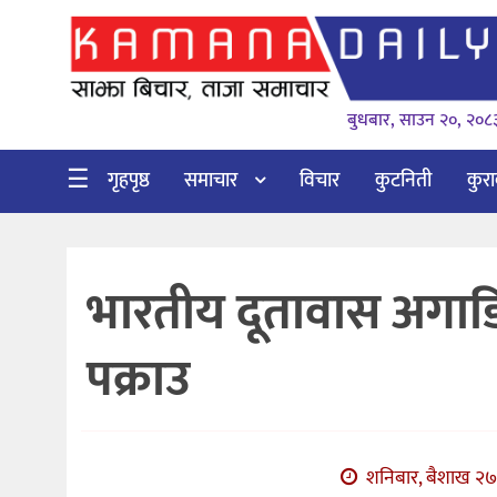
गृहपृष्ठ
बुधबार, साउन २०, २०८
समाचार
विचार
☰
गृहपृष्ठ
समाचार
विचार
कुटनिती
कुर
कुटनिती
कुराकानी
भारतीय दूतावास अगाडि प्र
अर्थ
र
पक्राउ
बाणिज्य
भिडियो
सिफारिस
शनिबार, बैशाख २७,