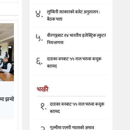
४.
लुम्बिनी सरकारको बजेट अनुशासन :
बैठक भत्ता
५.
वीरगञ्जबाट १४ भारतीय इलेक्ट्रिक स्कुटर
नियन्त्रणमा
६.
दाङका वनबाट ५५ नाल भरुवा बन्दुक
बरामद
भर्खरै
मा झर्‍यो
१.
दाङका वनबाट ५५ नाल भरुवा बन्दुक
बरामद
२.
गुल्मीमा एलपी ग्यासको अभाव