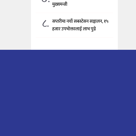
मुख्यमन्त्री
८.
सप्तरीमा नयाँ सबस्टेसन सञ्चालन, १५
हजार उपभोक्तालाई लाभ पुग्ने