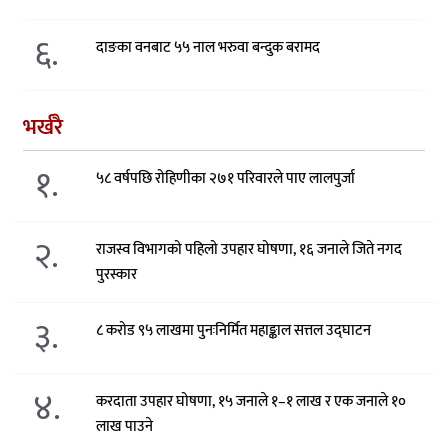
६.
दाङका वनबाट ५५ नाल भरुवा बन्दुक बरामद
भर्खरै
१.
५८ वर्षपछि रोहिणीका २७१ परिवारले पाए लालपुर्जा
२.
राजस्व विभागको पहिलो उपहार घोषणा, १६ जनाले जिते नगद
पुरस्कार
३.
८ करोड ९५ लाखमा पुनःनिर्मित महाङ्काल सत्तल उद्घाटन
४.
करदाता उपहार घोषणा, १५ जनाले १–१ लाख र एक जनाले १०
लाख पाउने