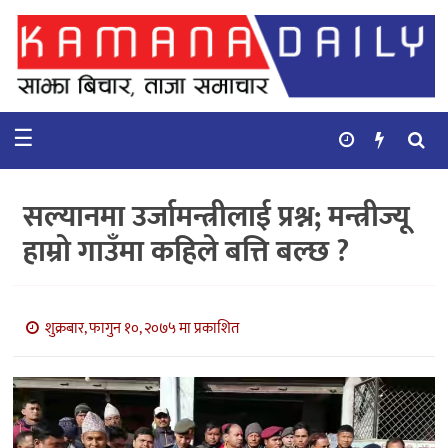
गृहपृष्ठ
समाचार
☰
विचार
कुटनिती
सल्यानमा उर्जामन्त्रीलाई प्रश्न; मन्त्रीज्यू
कुराकानी
हाम्रो गाउँमा कहिले बत्ति बल्छ ?
अर्थ
र
बाणिज्य
शुक्रबार, फागुन १०, २०७५ मा प्रकाशित
भिडियो
सिफारिस