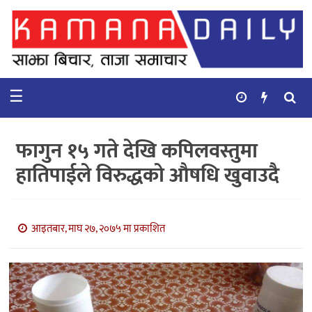
गृहपृष्ठ
समाचार
☰
विचार
कुटनिती
फागुन १५ गते देखि कपिलवस्तुमा
कुराकानी
हातिपाईले विरुद्धको औषधि खुवाउदै
अर्थ
र
बाणिज्य
आइतबार, माघ २७, २०७५ मा प्रकाशित
भिडियो
सिफारिस