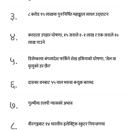
३.
८ करोड ९५ लाखमा पुनःनिर्मित महाङ्काल सत्तल उद्घाटन
४.
करदाता उपहार घोषणा, १५ जनाले १–१ लाख र एक जनाले १०
लाख पाउने
५.
डिसेम्बरमा बंगलादेश फर्किने शेख हसिनाको घोषणा, ‘जेल वा
मृत्युको डर छैन’
६.
दाङका वनबाट ५५ नाल भरुवा बन्दुक बरामद
७.
गुल्मीमा एलपी ग्यासको अभाव
८.
वीरगञ्जबाट १४ भारतीय इलेक्ट्रिक स्कुटर नियन्त्रणमा