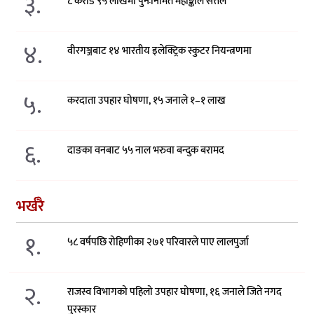
३.
८ करोड ९५ लाखमा पुनःनिर्मित महाङ्काल सत्तल
४.
वीरगञ्जबाट १४ भारतीय इलेक्ट्रिक स्कुटर नियन्त्रणमा
५.
करदाता उपहार घोषणा, १५ जनाले १–१ लाख
६.
दाङका वनबाट ५५ नाल भरुवा बन्दुक बरामद
भर्खरै
१.
५८ वर्षपछि रोहिणीका २७१ परिवारले पाए लालपुर्जा
२.
राजस्व विभागको पहिलो उपहार घोषणा, १६ जनाले जिते नगद
पुरस्कार