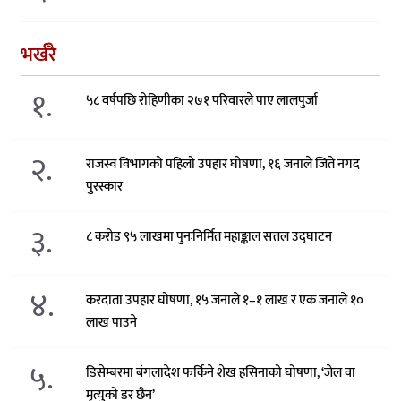
भर्खरै
१.
५८ वर्षपछि रोहिणीका २७१ परिवारले पाए लालपुर्जा
२.
राजस्व विभागको पहिलो उपहार घोषणा, १६ जनाले जिते नगद
पुरस्कार
३.
८ करोड ९५ लाखमा पुनःनिर्मित महाङ्काल सत्तल उद्घाटन
४.
करदाता उपहार घोषणा, १५ जनाले १–१ लाख र एक जनाले १०
लाख पाउने
५.
डिसेम्बरमा बंगलादेश फर्किने शेख हसिनाको घोषणा, ‘जेल वा
मृत्युको डर छैन’