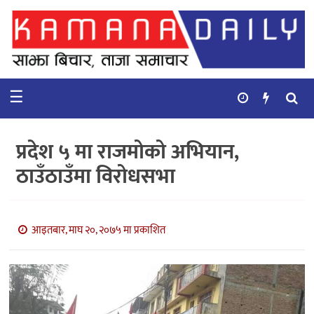
गृहपृष्ठ
समाचार
☰
विचार
कुटनिती
प्रदेश ५ मा राजमोको अभियान,
कुराकानी
ठाउँठाउँमा विरोधसभा
अर्थ
र
बाणिज्य
आइतबार, माघ २०, २०७५ मा प्रकाशित
भिडियो
सिफारिस