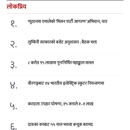
लोकप्रिय
१.
प्युठानमा एमालेको ‘मिसन पार्टी जागरण’ अभियान, चार
२.
लुम्बिनी सरकारको बजेट अनुशासन : बैठक भत्ता
३.
८ करोड ९५ लाखमा पुनःनिर्मित महाङ्काल सत्तल
४.
वीरगञ्जबाट १४ भारतीय इलेक्ट्रिक स्कुटर नियन्त्रणमा
५.
करदाता उपहार घोषणा, १५ जनाले १–१ लाख
६.
दाङका वनबाट ५५ नाल भरुवा बन्दुक बरामद