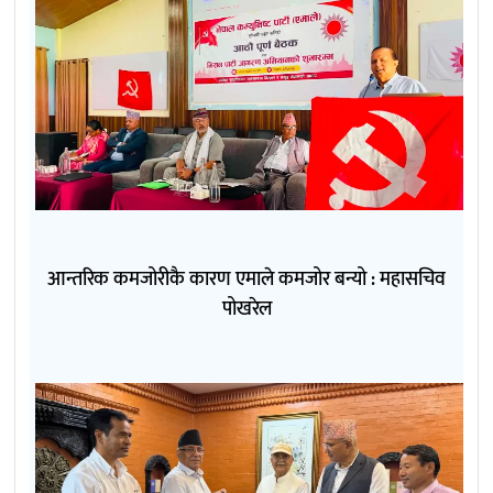
आन्तरिक कमजोरीकै कारण एमाले कमजोर बन्यो : महासचिव
पोखरेल