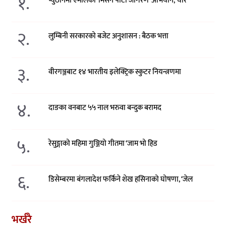
१.
प्युठानमा एमालेको ‘मिसन पार्टी जागरण’ अभियान, चार
२.
लुम्बिनी सरकारको बजेट अनुशासन : बैठक भत्ता
३.
वीरगञ्जबाट १४ भारतीय इलेक्ट्रिक स्कुटर नियन्त्रणमा
४.
दाङका वनबाट ५५ नाल भरुवा बन्दुक बरामद
५.
रेसुङ्गाको महिमा गुञ्जियो गीतमा ‘जाम भो हिड
६.
डिसेम्बरमा बंगलादेश फर्किने शेख हसिनाको घोषणा, ‘जेल
भर्खरै