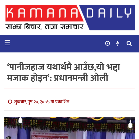
गृहपृष्ठ
समाचार
☰
विचार
कुटनिती
‘पानीजहाज यथार्थमै आउँछ,यो भद्दा
कुराकानी
मजाक होइन’: प्रधानमन्त्री ओली
अर्थ
र
बाणिज्य
शुक्रबार, पुष २०, २०७५ मा प्रकाशित
भिडियो
सिफारिस