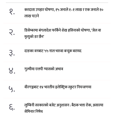
१.
करदाता उपहार घोषणा, १५ जनाले १–१ लाख र एक जनाले १०
लाख पाउने
२.
डिसेम्बरमा बंगलादेश फर्किने शेख हसिनाको घोषणा, ‘जेल वा
मृत्युको डर छैन’
३.
दाङका वनबाट ५५ नाल भरुवा बन्दुक बरामद
४.
गुल्मीमा एलपी ग्यासको अभाव
५.
वीरगञ्जबाट १४ भारतीय इलेक्ट्रिक स्कुटर नियन्त्रणमा
६.
लुम्बिनी सरकारको बजेट अनुशासन : बैठक भत्ता रोक, असारमा
सेमिनार निषेध