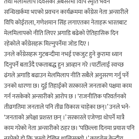
तथा मेलमिलाप दिवसको अबसरमा विपि स्मृति भवन
सन्धिखर्कमा भएको प्रवचन कार्यक्रममा काँग्रेस नेता अन्सारीले
विपि कोईराला, गणेशमान सिंह लगाएतका नेताहरू भारतबाट
मेलमिलापको नीति लिएर अगाडि बढेको ऐतिहासिक दिन
रहेकोले काँग्रेसहरू मिल्नुपर्नेमा जोड दिए ।
उनले काँग्रेसहरू गुटबन्दीमा नभई एकजुट हुने कुरामा ध्यान
दिनुपर्ने बताउँदै एकताबद्ध हुन आव्हान गरे ।पार्टीलाई स्वच्छ
ढंगले अगाडि बढाउन मेलमिलाप नीति सबैले अनुसरण गर्नु पर्ने
उनको धारणा छ। दुई तिहाईको सरकारले जनताको पक्षमा काम
गर्न नसकेको अन्सारीको आरोप छ । ‘राजनीतिक परिवर्तनको
तीव्रगतिमा जनताले पनि तीव्र विकास चाहेका छन्।’ उनले भने-
‘जनताको अपेक्षा प्रशस्त छन् ।’ सरकारले एजेण्डा थोपर्ने मात्रै
काम गरेको नेता अन्सारीको ठहर छ। ‘पछिल्ला दिनमा प्रयास पनि
नगरेको हो कि जस्तो देखिन थालिसक्यो ।’ काङ्ग्रेस केन्द्रीय