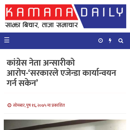
गृहपृष्ठ
समाचार
☰
विचार
कुटनिती
कांग्रेस नेता अन्सारीको
कुराकानी
आरोप-‘सरकारले एजेन्डा कार्यान्वयन
गर्न सकेन’
अर्थ
र
बाणिज्य
सोमबार, पुष १६, २०७५ मा प्रकाशित
भिडियो
सिफारिस