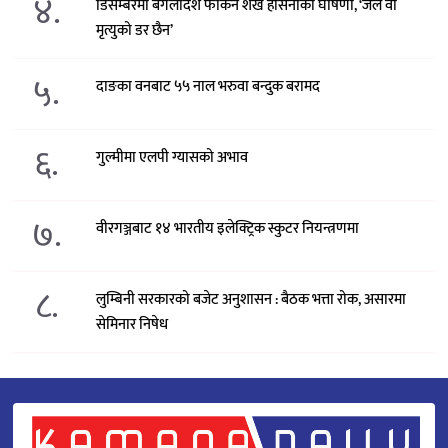
४.
डिसेम्बरमा बंगलादेश फर्किने शेख हसिनाको घोषणा, ‘जेल वा
मृत्युको डर छैन’
५.
दाङका वनबाट ५५ नाल भरुवा बन्दुक बरामद
६.
गुल्मीमा एलपी ग्यासको अभाव
७.
वीरगञ्जबाट १४ भारतीय इलेक्ट्रिक स्कुटर नियन्त्रणमा
८.
लुम्बिनी सरकारको बजेट अनुशासन : बैठक भत्ता रोक, असारमा
सेमिनार निषेध