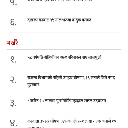
५.
६.
दाङका वनबाट ५५ नाल भरुवा बन्दुक बरामद
भर्खरै
१.
५८ वर्षपछि रोहिणीका २७१ परिवारले पाए लालपुर्जा
२.
राजस्व विभागको पहिलो उपहार घोषणा, १६ जनाले जिते नगद
पुरस्कार
३.
८ करोड ९५ लाखमा पुनःनिर्मित महाङ्काल सत्तल उद्घाटन
४.
करदाता उपहार घोषणा, १५ जनाले १–१ लाख र एक जनाले १०