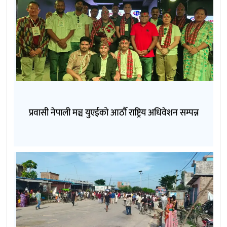
प्रवासी नेपाली मञ्च युएईको आठौँ राष्ट्रिय अधिवेशन सम्पन्न