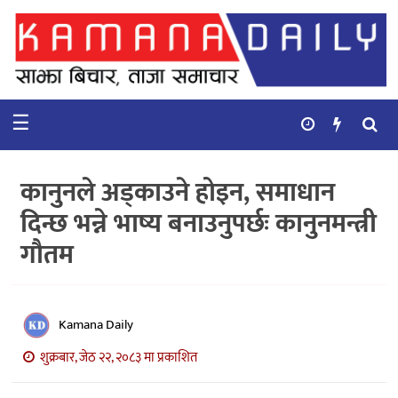
गृहपृष्ठ
समाचार
☰
विचार
कुटनिती
कानुनले अड्काउने होइन, समाधान
कुराकानी
दिन्छ भन्ने भाष्य बनाउनुपर्छः कानुनमन्त्री
गौतम
अर्थ
र
बाणिज्य
Kamana Daily
भिडियो
शुक्रबार, जेठ २२, २०८३ मा प्रकाशित
सिफारिस