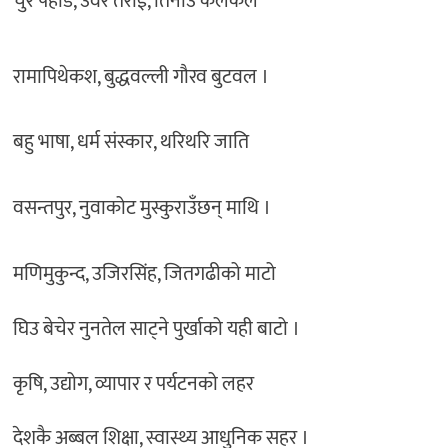
चुरे पहाड, उर्वर तराई, तिनाउ कलकल
रामापिथेकश, बुद्धवल्ली गौरव बुटवल ।
बहु भाषा, धर्म संस्कार, थरिथरि जाति
वसन्तपुर, नुवाकोट मुस्कुराउँछन् माथि ।
मणिमुकुन्द, उजिरसिंह, जितगढीको माटो
घिउ बेचेर नुनतेल साट्ने पुर्खाको यही बाटो ।
कृषि, उद्योग, व्यापार र पर्यटनको लहर
देशकै अब्बल शिक्षा, स्वास्थ्य आधुनिक सहर ।