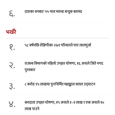
६.
दाङका वनबाट ५५ नाल भरुवा बन्दुक बरामद
भर्खरै
१.
५८ वर्षपछि रोहिणीका २७१ परिवारले पाए लालपुर्जा
२.
राजस्व विभागको पहिलो उपहार घोषणा, १६ जनाले जिते नगद
पुरस्कार
३.
८ करोड ९५ लाखमा पुनःनिर्मित महाङ्काल सत्तल उद्घाटन
४.
करदाता उपहार घोषणा, १५ जनाले १–१ लाख र एक जनाले १०
लाख पाउने