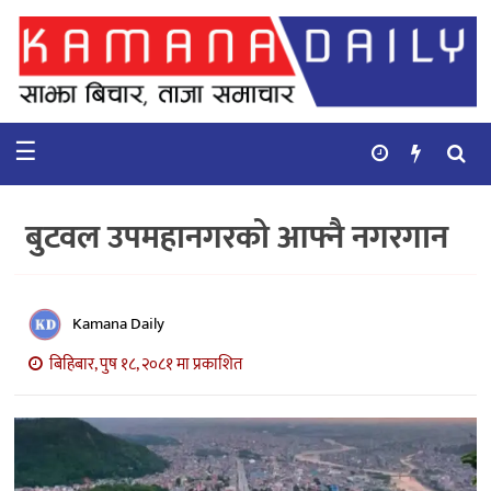
गृहपृष्ठ
समाचार
☰
विचार
कुटनिती
बुटवल उपमहानगरको आफ्नै नगरगान
कुराकानी
अर्थ
Kamana Daily
र
बाणिज्य
बिहिबार, पुष १८, २०८१ मा प्रकाशित
भिडियो
सिफारिस