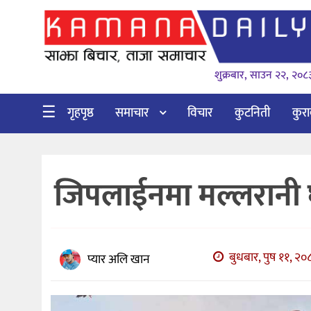
गृहपृष्ठ
शुक्रबार, साउन २२, २०८
समाचार
विचार
☰
गृहपृष्ठ
समाचार
विचार
कुटनिती
कुर
कुटनिती
कुराकानी
जिपलाईनमा मल्लरानी घु
अर्थ
र
बाणिज्य
बुधबार, पुष ११, २०
भिडियो
प्यार अलि खान
सिफारिस