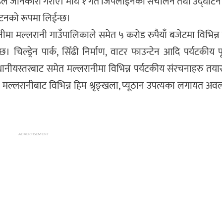
्रेष्ठले जानकारी गराए। माघ १ गते जिपलाईनको संचालन तथा उद्घाटन गर्
टनको रूपमा लिईन्छ।
रानीमा मल्लरानी गाउँपालिकाले समेत ५ करोड रुपैयाँ बजेटमा विभिन्न
 चिल्ड्रेन पार्क, सिँढी निर्माण, वाटर फाउन्टेन आदि पर्यटकीय पू
ीयस्तरबाट समेत मल्लरानीमा विभिन्न पर्यटकीय संरचनाहरु तया
मल्लरानीबाट विभिन्न हिम श्रृङ्खला, प्यूठान उपत्यका लगायत अव
ADVERTISEMENT