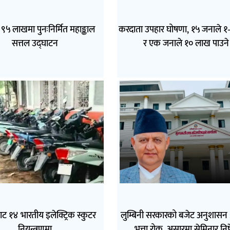
९५ लाखमा पुनःनिर्मित महाङ्काल
करदाता उपहार घोषणा, १५ जनाले 
सत्तल उद्घाटन
र एक जनाले १० लाख पाउने
ाट १४ भारतीय इलेक्ट्रिक स्कुटर
लुम्बिनी सरकारको बजेट अनुशासन 
नियन्त्रणमा
भत्ता रोक, असारमा सेमिनार नि