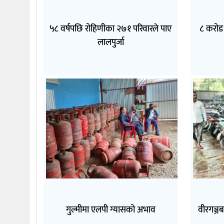
५८ वर्षपछि रोहिणीका २७१ परिवारले पाए
८ करोड 
लालपुर्जा
गुल्मीमा एलपी ग्यासको अभाव
वीरगञ्जब