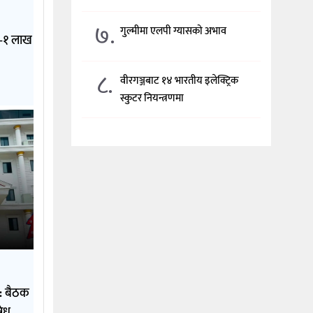
७.
गुल्मीमा एलपी ग्यासको अभाव
१–१ लाख
८.
वीरगञ्जबाट १४ भारतीय इलेक्ट्रिक
स्कुटर नियन्त्रणमा
: बैठक
षेध