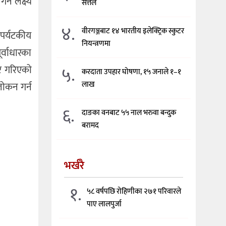
ने लक्ष्य
सत्तल
४.
वीरगञ्जबाट १४ भारतीय इलेक्ट्रिक स्कुटर
 पर्यटकीय
नियन्त्रणमा
र्वाधारका
५.
र गरिएको
करदाता उपहार घोषणा, १५ जनाले १–१
लाख
लोकन गर्न
६.
दाङका वनबाट ५५ नाल भरुवा बन्दुक
बरामद
भर्खरै
१.
५८ वर्षपछि रोहिणीका २७१ परिवारले
पाए लालपुर्जा