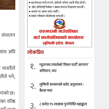
न संचालन
ा साथ अघि
लोकप्रिय
१.
प्युठानमा एमालेको ‘मिसन पार्टी जागरण’
ो भारतीले
अभियान, चार
तीले भने,
२.
लुम्बिनी सरकारको बजेट अनुशासन :
बैठक भत्ता
किएको छ।
का वरिष्ठ
३.
८ करोड ९५ लाखमा पुनःनिर्मित महाङ्काल