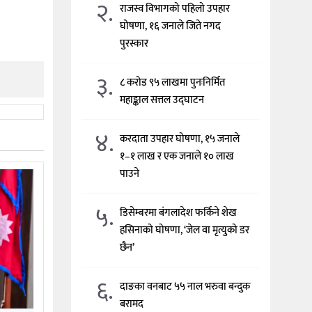
२.
राजस्व विभागको पहिलो उपहार
घोषणा, १६ जनाले जिते नगद
पुरस्कार
३.
८ करोड ९५ लाखमा पुनःनिर्मित
महाङ्काल सत्तल उद्घाटन
४.
करदाता उपहार घोषणा, १५ जनाले
१–१ लाख र एक जनाले १० लाख
पाउने
५.
डिसेम्बरमा बंगलादेश फर्किने शेख
हसिनाको घोषणा, ‘जेल वा मृत्युको डर
छैन’
६.
दाङका वनबाट ५५ नाल भरुवा बन्दुक
बरामद