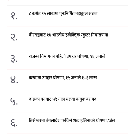
१.
८ करोड ९५ लाखमा पुनःनिर्मित महाङ्काल सत्तल
२.
वीरगञ्जबाट १४ भारतीय इलेक्ट्रिक स्कुटर नियन्त्रणमा
३.
राजस्व विभागको पहिलो उपहार घोषणा, १६ जनाले
४.
करदाता उपहार घोषणा, १५ जनाले १–१ लाख
५.
दाङका वनबाट ५५ नाल भरुवा बन्दुक बरामद
६.
डिसेम्बरमा बंगलादेश फर्किने शेख हसिनाको घोषणा, ‘जेल