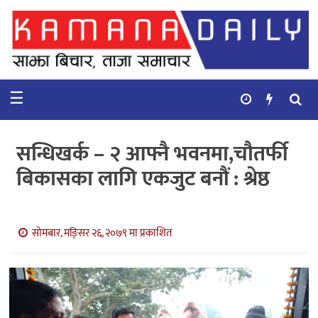
गृहपृष्ठ
समाचार
☰
विचार
कुटनिती
सन्धिखर्क – २ आफ्नै भवनमा,चौतर्फी
कुराकानी
बिकासका लागि एकजुट बनौं : श्रेष्ठ
अर्थ
र
बाणिज्य
सोमबार, मङि्सर २६, २०७९ मा प्रकाशित
भिडियो
सिफारिस