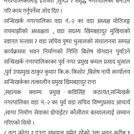
नगरपालिकालाई हराभरा ,सुन्दर र समृद्ध नगरपालिका बनाउने
गरि काम गर्नुपर्नेमा जोड दिए ।
सन्धिखर्क नगरपालिका वडा नं.-२ का वडा अध्यक्ष म‍‍ोतिजङ्ग
रायमाझीको अध्यक्षता , वडा सदस्य खिमबहादुर मुखियाको
स्वागत मन्तव्य र वडा सचिव पुष्पा भुसालको संचालनमा सम्पन्न
कार्यक्रममा भवन निर्माणको निम्ति बिशेष योगदान पुर्याउने
सन्धिखर्क नगरपालिकाका पुर्व नगर प्रमुख कमल प्रसाद भुसाल
,पुर्व उपप्रमुख ठाकुर कुमार कि.क. किशोर ,बिशेष नापी कार्यालय
सन्धिखर्कका तत्कालीन प्रमुख खिमबहादुर राना
,सहायक क्याम्प प्रमुख कविसिंह कठायत,सन्धिखर्क
नगरपालिका वडा नं.-२ का पुर्व वडा सचिव विष्णुप्रसाद आचार्य
,सागर निर्माण सेवाका प्रोपाईटर काँसीराम बस्याललाई सम्मान
गरिएको थियो ।
८ वटा कोठा र एउटा सभाहल समेत रहेको उक्त भवन करीब १