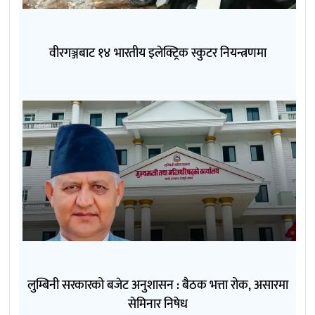
वीरगञ्जबाट १४ भारतीय इलेक्ट्रिक स्कुटर नियन्त्रणमा
लुम्बिनी सरकारको बजेट अनुशासन : बैठक भत्ता रोक, असारमा
सेमिनार निषेध