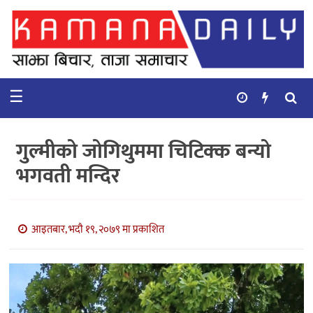
गृहपृष्ठ
समाचार
☰
विचार
कुटनिती
गुल्मीको जोगिथुममा चिटिक्क बन्यो
कुराकानी
भगवती मन्दिर
अर्थ
र
बाणिज्य
आइतबार, भदौ १९, २०७९ मा प्रकाशित
भिडियो
सिफारिस