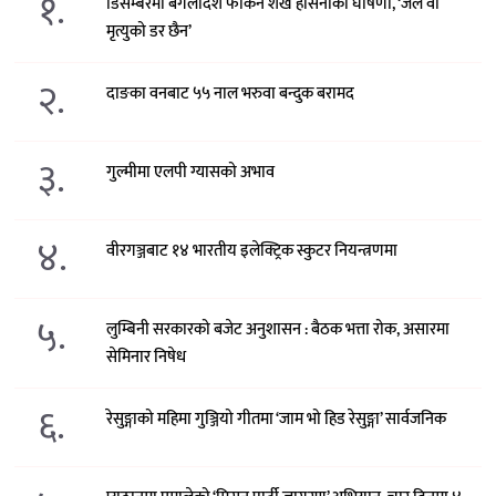
१.
डिसेम्बरमा बंगलादेश फर्किने शेख हसिनाको घोषणा, ‘जेल वा
मृत्युको डर छैन’
२.
दाङका वनबाट ५५ नाल भरुवा बन्दुक बरामद
३.
गुल्मीमा एलपी ग्यासको अभाव
४.
वीरगञ्जबाट १४ भारतीय इलेक्ट्रिक स्कुटर नियन्त्रणमा
५.
लुम्बिनी सरकारको बजेट अनुशासन : बैठक भत्ता रोक, असारमा
सेमिनार निषेध
६.
रेसुङ्गाको महिमा गुञ्जियो गीतमा ‘जाम भो हिड रेसुङ्गा’ सार्वजनिक