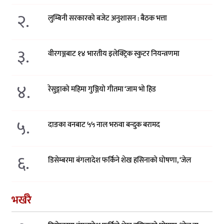
२.
लुम्बिनी सरकारको बजेट अनुशासन : बैठक भत्ता
३.
वीरगञ्जबाट १४ भारतीय इलेक्ट्रिक स्कुटर नियन्त्रणमा
४.
रेसुङ्गाको महिमा गुञ्जियो गीतमा ‘जाम भो हिड
५.
दाङका वनबाट ५५ नाल भरुवा बन्दुक बरामद
६.
डिसेम्बरमा बंगलादेश फर्किने शेख हसिनाको घोषणा, ‘जेल
भर्खरै