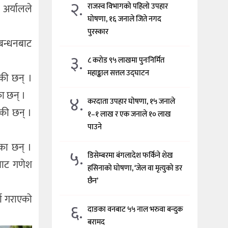
२.
राजस्व विभागको पहिलो उपहार
 अर्यालले
घोषणा, १६ जनाले जिते नगद
पुरस्कार
ठबन्धनबाट
३.
८ करोड ९५ लाखमा पुनःनिर्मित
महाङ्काल सत्तल उद्घाटन
एकी छन् ।
का छन् ।
४.
करदाता उपहार घोषणा, १५ जनाले
एकी छन् ।
१–१ लाख र एक जनाले १० लाख
पाउने
एका छन् ।
५.
डिसेम्बरमा बंगलादेश फर्किने शेख
ाबाट गणेश
हसिनाको घोषणा, ‘जेल वा मृत्युको डर
छैन’
ता गराएको
६.
दाङका वनबाट ५५ नाल भरुवा बन्दुक
बरामद