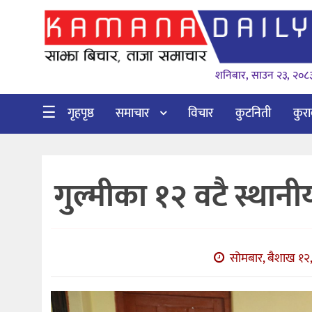
गृहपृष्ठ
शनिबार, साउन २३, २०८
समाचार
विचार
☰
गृहपृष्ठ
समाचार
विचार
कुटनिती
कुर
कुटनिती
कुराकानी
गुल्मीका १२ वटै स्थान
अर्थ
र
बाणिज्य
सोमबार, बैशाख १२,
भिडियो
सिफारिस