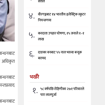
सत्तल
४.
वीरगञ्जबाट १४ भारतीय इलेक्ट्रिक स्कुटर
नियन्त्रणमा
५.
करदाता उपहार घोषणा, १५ जनाले १–१
लाख
६.
ठबन्धनबाट
दाङका वनबाट ५५ नाल भरुवा बन्दुक
बरामद
ाचन अधिकृत
भर्खरै
ठबन्धनबाट
सन्तप्रसाद
१.
५८ वर्षपछि रोहिणीका २७१ परिवारले
पाए लालपुर्जा
ठबन्धनबाट