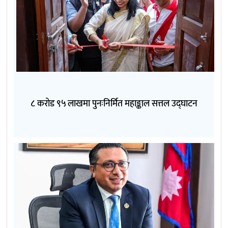
८ करोड ९५ लाखमा पुनःनिर्मित महाङ्काल सत्तल उद्घाटन