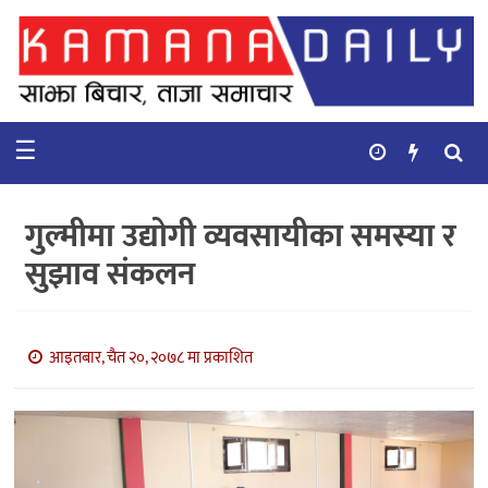
गृहपृष्ठ
समाचार
☰
विचार
कुटनिती
गुल्मीमा उद्योगी व्यवसायीका समस्या र
कुराकानी
सुझाव संकलन
अर्थ
र
बाणिज्य
आइतबार, चैत २०, २०७८ मा प्रकाशित
भिडियो
सिफारिस