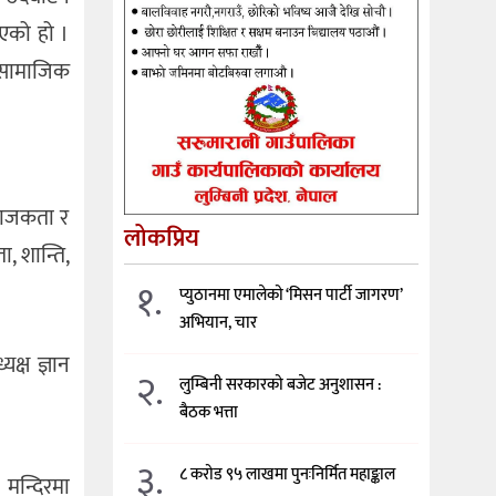
भएको हो ।
य सामाजिक
 अराजकता र
लोकप्रिय
ा, शान्ति,
१.
प्युठानमा एमालेको ‘मिसन पार्टी जागरण’
अभियान, चार
क्ष ज्ञान
२.
लुम्बिनी सरकारको बजेट अनुशासन :
बैठक भत्ता
३.
८ करोड ९५ लाखमा पुनःनिर्मित महाङ्काल
 मन्दिरमा