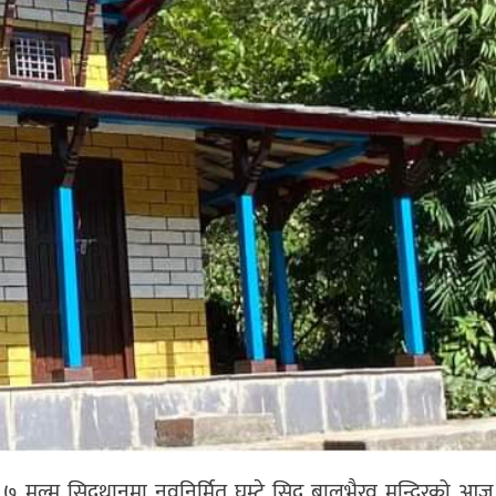
ल्म सिद्वथानमा नवनिर्मित घुम्टे सिद्व बालभैरव मन्दिरको आ