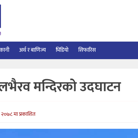
३
ाकानी
अर्थ र बाणिज्य
भिडियो
सिफारिस
बालभैरव मन्दिरको उदघाटन
 २०७८ मा प्रकाशित