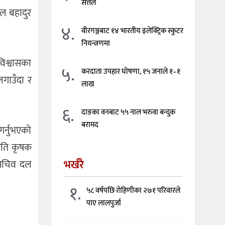
सत्तल
दल बहादुर
४.
वीरगञ्जबाट १४ भारतीय इलेक्ट्रिक स्कुटर
नियन्त्रणमा
विश्वासका
५.
करदाता उपहार घोषणा, १५ जनाले १–१
लगाउँदा र
लाख
६.
दाङका वनबाट ५५ नाल भरुवा बन्दुक
बरामद
र्नुभएको
रगति कृषक
भर्खरै
ा सचिव दल
१.
५८ वर्षपछि रोहिणीका २७१ परिवारले
पाए लालपुर्जा