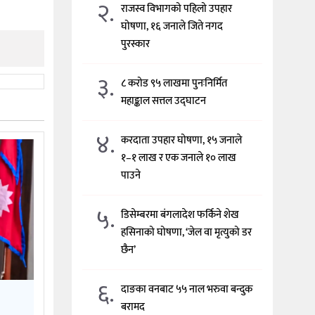
२.
राजस्व विभागको पहिलो उपहार
घोषणा, १६ जनाले जिते नगद
पुरस्कार
३.
८ करोड ९५ लाखमा पुनःनिर्मित
महाङ्काल सत्तल उद्घाटन
४.
करदाता उपहार घोषणा, १५ जनाले
१–१ लाख र एक जनाले १० लाख
पाउने
५.
डिसेम्बरमा बंगलादेश फर्किने शेख
हसिनाको घोषणा, ‘जेल वा मृत्युको डर
छैन’
६.
दाङका वनबाट ५५ नाल भरुवा बन्दुक
बरामद