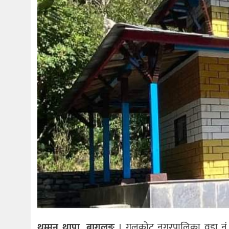
थम्मन थापा, बागलुङ
। गलकोट नगरपालिका वडा नं ७ म