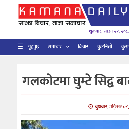
गृहपृष्ठ
शुक्रबार, साउन २२, २०८
समाचार
विचार
☰
गृहपृष्ठ
समाचार
विचार
कुटनिती
कुर
कुटनिती
कुराकानी
गलकोटमा घुम्टे सिद्व 
अर्थ
र
बाणिज्य
बुधबार, मङि्सर ०८,
भिडियो
सिफारिस