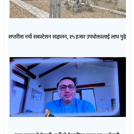
सप्तरीमा नयाँ सबस्टेसन सञ्चालन, १५ हजार उपभोक्तालाई लाभ पुग्ने