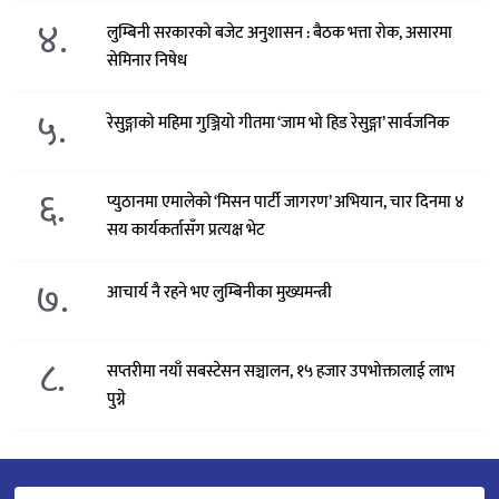
४.
लुम्बिनी सरकारको बजेट अनुशासन : बैठक भत्ता रोक, असारमा
सेमिनार निषेध
५.
रेसुङ्गाको महिमा गुञ्जियो गीतमा ‘जाम भो हिड रेसुङ्गा’ सार्वजनिक
६.
प्युठानमा एमालेको ‘मिसन पार्टी जागरण’ अभियान, चार दिनमा ४
सय कार्यकर्तासँग प्रत्यक्ष भेट
७.
आचार्य नै रहने भए लुम्बिनीका मुख्यमन्त्री
८.
सप्तरीमा नयाँ सबस्टेसन सञ्चालन, १५ हजार उपभोक्तालाई लाभ
पुग्ने