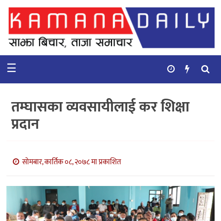
गृहपृष्ठ
समाचार
☰
विचार
कुटनिती
तम्घासका व्यवसायीलाई कर शिक्षा
कुराकानी
प्रदान
अर्थ
र
बाणिज्य
सोमबार, कार्तिक ०८, २०७८ मा प्रकाशित
भिडियो
सिफारिस