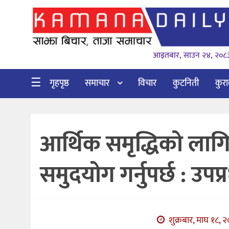
गृहपृष्ठ
आइतबार, साउन २४, २०८
समाचार
विचार
☰
गृहपृष्ठ
समाचार
विचार
कुटनिती
कुर
कुटनिती
कुराकानी
आर्थिक समृद्धिको लागि
अर्थ
र
समुदयोग गर्नुपर्छ : उपप्र
बाणिज्य
भिडियो
सिफारिस
शुक्रबार, माघ १८, 