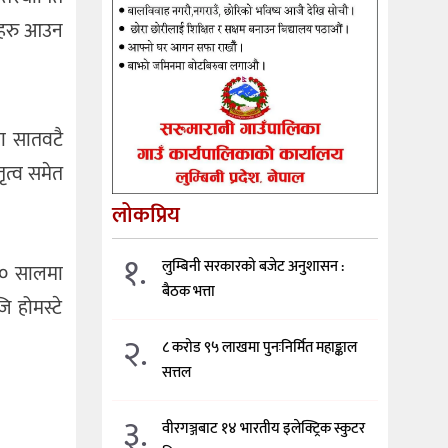
यटकहरु आउन
मा सातवटै
ृत्व समेत
लोकप्रिय
१.
लुम्बिनी सरकारको बजेट अनुशासन :
०७० सालमा
बैठक भत्ता
 होमस्टे
२.
८ करोड ९५ लाखमा पुनःनिर्मित महाङ्काल
सत्तल
३.
वीरगञ्जबाट १४ भारतीय इलेक्ट्रिक स्कुटर