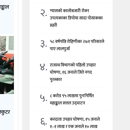
ङ्काल
२.
ग्यासको कालोबजारी रोक्न
उपत्यकाका डिपोमा सादा पोसाकका
प्रहरी
३.
५८ वर्षपछि रोहिणीका २७१ परिवारले
पाए लालपुर्जा
४.
राजस्व विभागको पहिलो उपहार
घोषणा, १६ जनाले जिते नगद
पुरस्कार
५.
८ करोड ९५ लाखमा पुनःनिर्मित
महाङ्काल सत्तल उद्घाटन
स्कुटर
६.
करदाता उपहार घोषणा, १५ जनाले
१–१ लाख र एक जनाले १० लाख