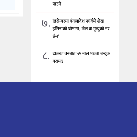
पाउने
७.
डिसेम्बरमा बंगलादेश फर्किने शेख
हसिनाको घोषणा, ‘जेल वा मृत्युको डर
छैन’
८.
दाङका वनबाट ५५ नाल भरुवा बन्दुक
बरामद