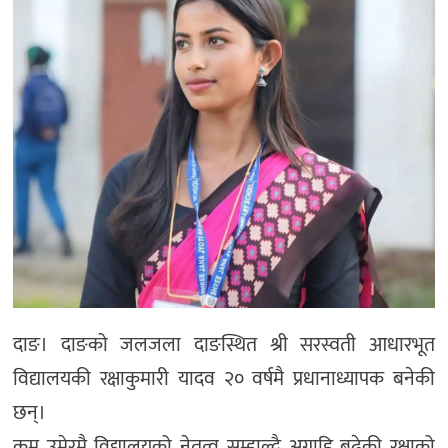
दाङ। दाङको जलजला दाङस्थित श्री सरस्वती आधारभूत
विद्यालयकी रक्षाकुमारी यादव २० वर्षमै प्रधानाध्यापक बनेकी
छन्।
कम उमेरमै विद्यालयको नेतृत्व सम्हाल्दै अगाडि बढेकी रक्षाको