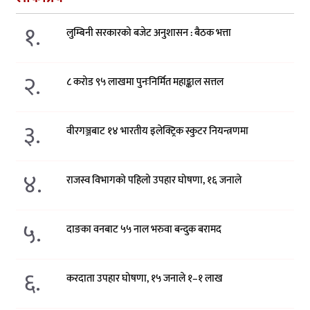
१.
लुम्बिनी सरकारको बजेट अनुशासन : बैठक भत्ता
२.
८ करोड ९५ लाखमा पुनःनिर्मित महाङ्काल सत्तल
३.
वीरगञ्जबाट १४ भारतीय इलेक्ट्रिक स्कुटर नियन्त्रणमा
४.
राजस्व विभागको पहिलो उपहार घोषणा, १६ जनाले
५.
दाङका वनबाट ५५ नाल भरुवा बन्दुक बरामद
६.
करदाता उपहार घोषणा, १५ जनाले १–१ लाख