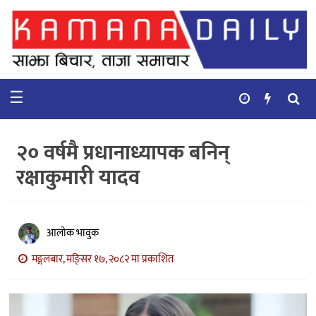
गृहपृष्ठ
समाचार
☰
विचार
कुटनिती
२० वर्षमै प्रधानाध्यापक बनिन्
कुराकानी
रक्षाकुमारी यादव
अर्थ
र
बाणिज्य
आलोक भावुक
मङ्गलबार, मङि्सर १७, २०८२ मा प्रकाशित
भिडियो
सिफारिस