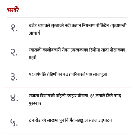
भर्खरै
१.
बजेट अभावले सुस्ताको नदी कटान नियन्त्रण रोकिँदैन : मुख्यमन्त्री
आचार्य
२.
ग्यासको कालोबजारी रोक्न उपत्यकाका डिपोमा सादा पोसाकका
प्रहरी
३.
५८ वर्षपछि रोहिणीका २७१ परिवारले पाए लालपुर्जा
४.
राजस्व विभागको पहिलो उपहार घोषणा, १६ जनाले जिते नगद
पुरस्कार
५.
८ करोड ९५ लाखमा पुनःनिर्मित महाङ्काल सत्तल उद्घाटन