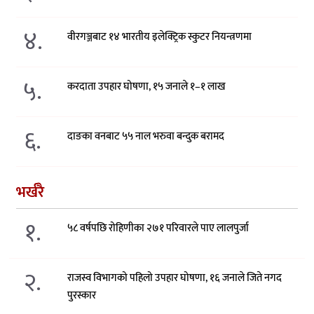
४.
वीरगञ्जबाट १४ भारतीय इलेक्ट्रिक स्कुटर नियन्त्रणमा
५.
करदाता उपहार घोषणा, १५ जनाले १–१ लाख
६.
दाङका वनबाट ५५ नाल भरुवा बन्दुक बरामद
भर्खरै
१.
५८ वर्षपछि रोहिणीका २७१ परिवारले पाए लालपुर्जा
२.
राजस्व विभागको पहिलो उपहार घोषणा, १६ जनाले जिते नगद
पुरस्कार