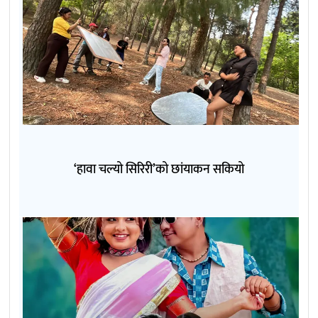
‘हावा चल्यो सिरिरी’को छांयाकन सकियो