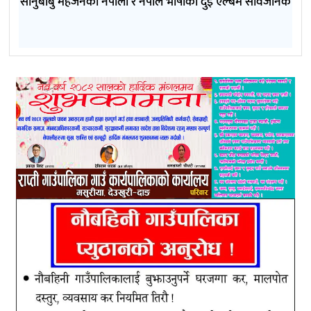
सानुबाबु महर्जनको नेपाली र नेपाल भाषाको दुई एल्बम सार्वजनिक