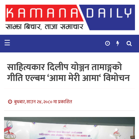
गृहपृष्ठ
समाचार
☰
विचार
कुटनिती
साहित्यकार दिलीप योञ्जन तामाङ्गको
कुराकानी
गीति एल्बम ‘आमा मेरी आमा‘ विमोचन
अर्थ
र
बाणिज्य
बुधबार, साउन २४, २०८० मा प्रकाशित
भिडियो
सिफारिस