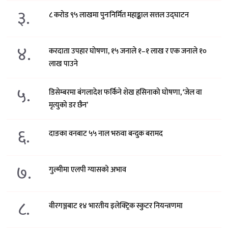
३.
८ करोड ९५ लाखमा पुनःनिर्मित महाङ्काल सत्तल उद्घाटन
४.
करदाता उपहार घोषणा, १५ जनाले १–१ लाख र एक जनाले १०
लाख पाउने
५.
डिसेम्बरमा बंगलादेश फर्किने शेख हसिनाको घोषणा, ‘जेल वा
मृत्युको डर छैन’
६.
दाङका वनबाट ५५ नाल भरुवा बन्दुक बरामद
७.
गुल्मीमा एलपी ग्यासको अभाव
८.
वीरगञ्जबाट १४ भारतीय इलेक्ट्रिक स्कुटर नियन्त्रणमा