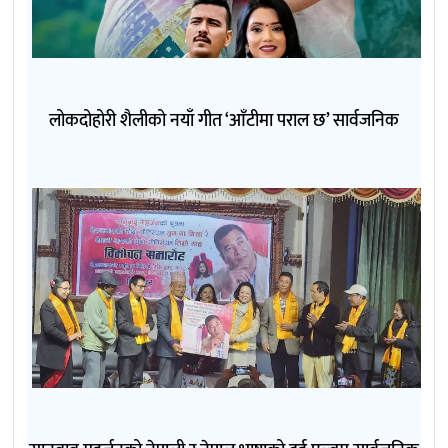
लोकदोहोरी शैलीको नयाँ गीत ‘आँटीमा पराल छ’ सार्वजनिक