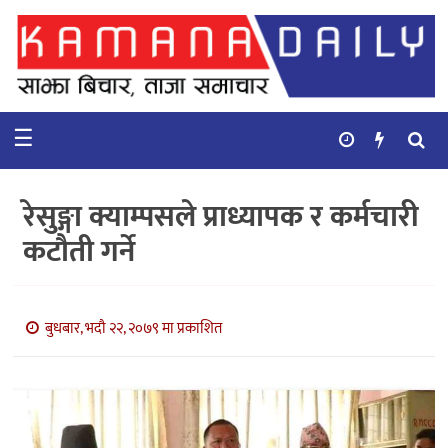
गृहपृष्ठ
समाचार
☰
विचार
कुटनिती
रेसुङ्गा क्याम्पसले प्राध्यापक र कर्मचारी
कुराकानी
कटौती गर्ने
अर्थ
र
बाणिज्य
बुधबार, भदौ २२, २०७९ मा प्रकाशित
भिडियो
सिफारिस