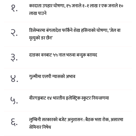
१.
करदाता उपहार घोषणा, १५ जनाले १–१ लाख र एक जनाले १०
लाख पाउने
२.
डिसेम्बरमा बंगलादेश फर्किने शेख हसिनाको घोषणा, ‘जेल वा
मृत्युको डर छैन’
३.
दाङका वनबाट ५५ नाल भरुवा बन्दुक बरामद
४.
गुल्मीमा एलपी ग्यासको अभाव
५.
वीरगञ्जबाट १४ भारतीय इलेक्ट्रिक स्कुटर नियन्त्रणमा
६.
लुम्बिनी सरकारको बजेट अनुशासन : बैठक भत्ता रोक, असारमा
सेमिनार निषेध