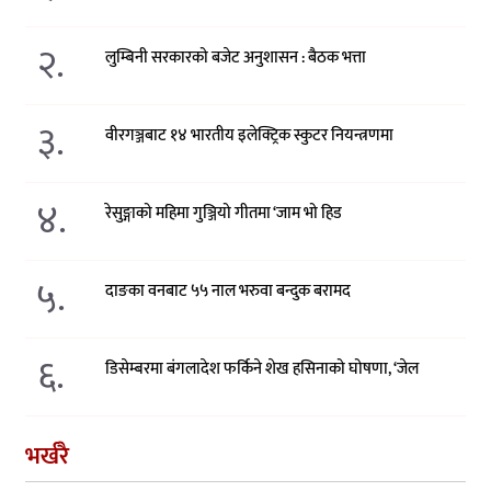
२.
लुम्बिनी सरकारको बजेट अनुशासन : बैठक भत्ता
३.
वीरगञ्जबाट १४ भारतीय इलेक्ट्रिक स्कुटर नियन्त्रणमा
४.
रेसुङ्गाको महिमा गुञ्जियो गीतमा ‘जाम भो हिड
५.
दाङका वनबाट ५५ नाल भरुवा बन्दुक बरामद
६.
डिसेम्बरमा बंगलादेश फर्किने शेख हसिनाको घोषणा, ‘जेल
भर्खरै