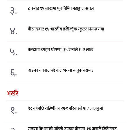
३.
८ करोड ९५ लाखमा पुनःनिर्मित महाङ्काल सत्तल
४.
वीरगञ्जबाट १४ भारतीय इलेक्ट्रिक स्कुटर नियन्त्रणमा
५.
करदाता उपहार घोषणा, १५ जनाले १–१ लाख
६.
दाङका वनबाट ५५ नाल भरुवा बन्दुक बरामद
भर्खरै
१.
५८ वर्षपछि रोहिणीका २७१ परिवारले पाए लालपुर्जा
राजस्व विभागको पहिलो उपहार घोषणा, १६ जनाले जिते नगद