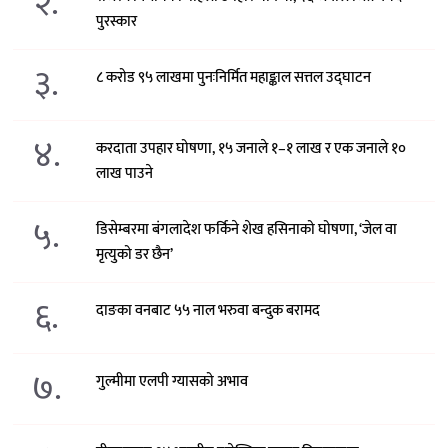
२.
पुरस्कार
३.
८ करोड ९५ लाखमा पुनःनिर्मित महाङ्काल सत्तल उद्घाटन
४.
करदाता उपहार घोषणा, १५ जनाले १–१ लाख र एक जनाले १०
लाख पाउने
५.
डिसेम्बरमा बंगलादेश फर्किने शेख हसिनाको घोषणा, ‘जेल वा
मृत्युको डर छैन’
६.
दाङका वनबाट ५५ नाल भरुवा बन्दुक बरामद
७.
गुल्मीमा एलपी ग्यासको अभाव