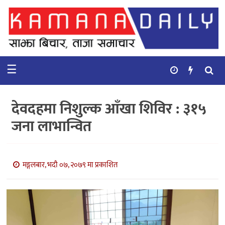
गृहपृष्ठ
समाचार
☰
विचार
कुटनिती
देवदहमा निशुल्क आँखा शिविर : ३१५
कुराकानी
जना लाभान्वित
अर्थ
र
बाणिज्य
मङ्गलबार, भदौ ०७, २०७९ मा प्रकाशित
भिडियो
सिफारिस