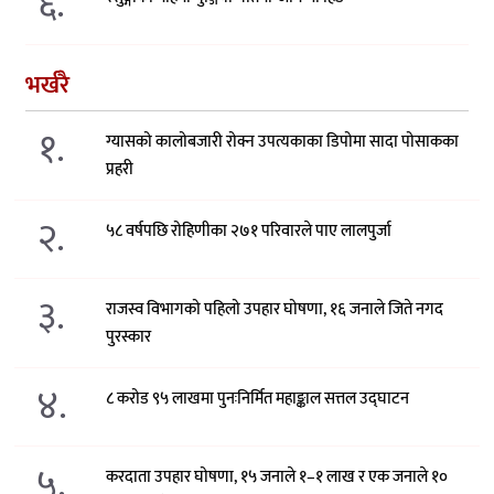
६.
भर्खरै
१.
ग्यासको कालोबजारी रोक्न उपत्यकाका डिपोमा सादा पोसाकका
प्रहरी
२.
५८ वर्षपछि रोहिणीका २७१ परिवारले पाए लालपुर्जा
३.
राजस्व विभागको पहिलो उपहार घोषणा, १६ जनाले जिते नगद
पुरस्कार
४.
८ करोड ९५ लाखमा पुनःनिर्मित महाङ्काल सत्तल उद्घाटन
५.
करदाता उपहार घोषणा, १५ जनाले १–१ लाख र एक जनाले १०