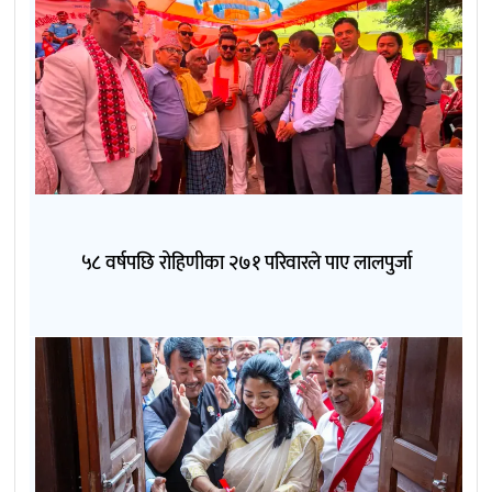
५८ वर्षपछि रोहिणीका २७१ परिवारले पाए लालपुर्जा