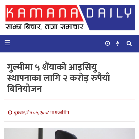
गृहपृष्ठ
समाचार
☰
विचार
कुटनिती
गुल्मीमा ५ शैंयाको आइसियु
कुराकानी
स्थापनाका लागि २ करोड़ रुपैयाँ
बिनियोजन
अर्थ
र
बाणिज्य
बुधबार, जेठ ०५, २०७८ मा प्रकाशित
भिडियो
सिफारिस