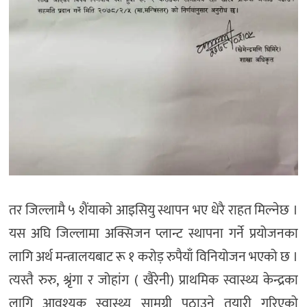
तर जिल्लामै ५ शैंयाको आइसियु स्थापन भए धेरै राहत मिल्नेछ ।
यस अघि जिल्लामा अक्सिजन प्लान्ट स्थापना गर्ने प्रयोजनका
लागि अर्थ मन्त्रालयबाट रू १ करोड़ रुपैयाँ विनियोजन भएको छ ।
त्यस्तै रुरु, श्रृंगा र जोहांग ( खैरेनी) प्राथमिक स्वास्थ्य केन्द्रका
लागि आवश्यक स्वास्थ्य सामग्री पठाउने तयारी गरिएको