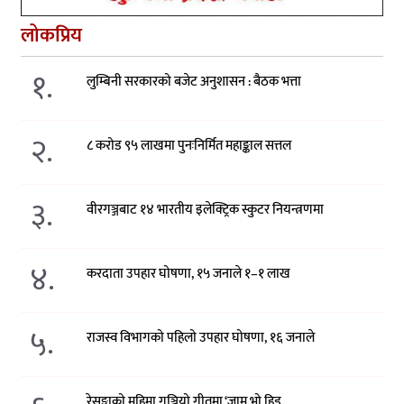
लोकप्रिय
१.
लुम्बिनी सरकारको बजेट अनुशासन : बैठक भत्ता
२.
८ करोड ९५ लाखमा पुनःनिर्मित महाङ्काल सत्तल
३.
वीरगञ्जबाट १४ भारतीय इलेक्ट्रिक स्कुटर नियन्त्रणमा
४.
करदाता उपहार घोषणा, १५ जनाले १–१ लाख
५.
राजस्व विभागको पहिलो उपहार घोषणा, १६ जनाले
रेसुङ्गाको महिमा गुञ्जियो गीतमा ‘जाम भो हिड