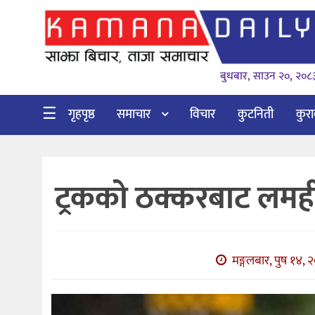
गृहपृष्ठ
बुधबार, साउन २०, २०८
समाचार
विचार
☰
गृहपृष्ठ
समाचार
विचार
कुटनिती
कुर
कुटनिती
कुराकानी
ट्रकको ठक्करबाट लम
अर्थ
र
बाणिज्य
मङ्गलबार, पुष १४, 
भिडियो
सिफारिस