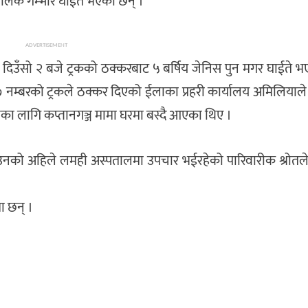
ालक गम्भीर घाईते भएका छन् ।
ADVERTISEMENT
िउँसो २ बजे ट्रकको ठक्करबाट ५ बर्षिय जेनिस पुन मगर घाईते भ
८२७ नम्बरको ट्रकले ठक्कर दिएको ईलाका प्रहरी कार्यालय अमिलिया
ा लागि कप्तानगञ्ज मामा घरमा बस्दै आएका थिए ।
नको अहिले लमही अस्पतालमा उपचार भईरहेको पारिवारीक श्रोतल
ा छन् ।