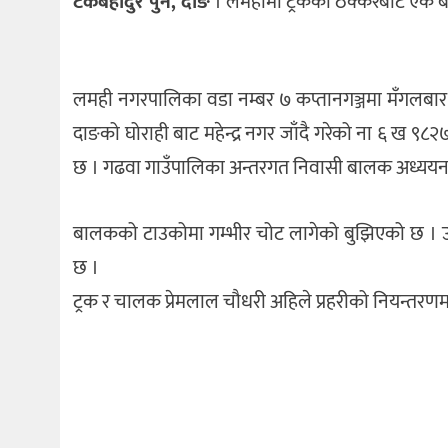
टेकबहादुर पुन, दाङ
। लमहीमा ट्रकको ठक्करबाट एक ब
लमही नगरपालिका वडा नम्बर ७ कप्तानगञ्जमा मँगलबार द
दाङको घोराही बाट महेन्द्र नगर जाँदै गरेको ना ६ ख ९
छ । गढवा गाउँपालिका अन्तरगत निवासी बालक अध्ययनक
बालकको टाउकोमा गम्भीर चोट लागेको बुझिएको छ । उ
छ ।
ट्रक र चालक प्रेमलाल चौधरी अहिले प्रहरीको नियन्तरणम