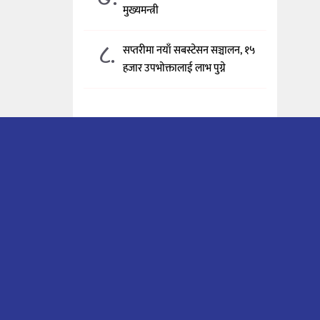
मुख्यमन्त्री
८.
सप्तरीमा नयाँ सबस्टेसन सञ्चालन, १५
हजार उपभोक्तालाई लाभ पुग्ने