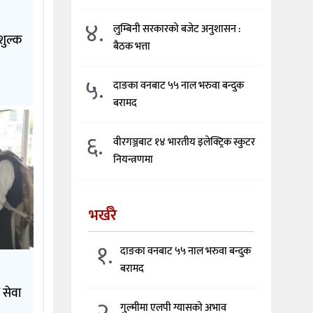
४.
लुम्बिनी सरकारको बजेट अनुशासन :
शुल्क
बैठक भत्ता
५.
दाङका वनबाट ५५ नाल भरुवा बन्दुक
बरामद
६.
वीरगञ्जबाट १४ भारतीय इलेक्ट्रिक स्कुटर
नियन्त्रणमा
भर्खरै
१.
दाङका वनबाट ५५ नाल भरुवा बन्दुक
बरामद
 सेवा
२.
गुल्मीमा एलपी ग्यासको अभाव