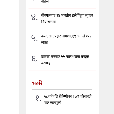
सत्तल
४.
वीरगञ्जबाट १४ भारतीय इलेक्ट्रिक स्कुटर
नियन्त्रणमा
५.
करदाता उपहार घोषणा, १५ जनाले १–१
लाख
६.
दाङका वनबाट ५५ नाल भरुवा बन्दुक
बरामद
भर्खरै
१.
५८ वर्षपछि रोहिणीका २७१ परिवारले
पाए लालपुर्जा