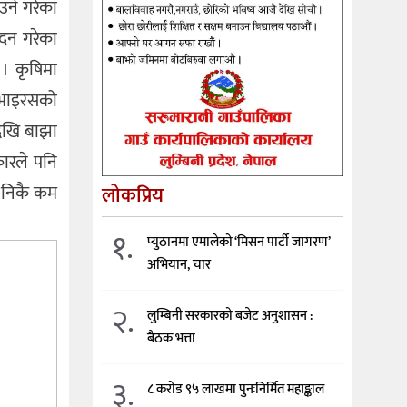
आउने गरेका
ादन गरेका
 । कृषिमा
ा भाइरसको
देखि बाझा
कारले पनि
ा निकै कम
लोकप्रिय
१.
प्युठानमा एमालेको ‘मिसन पार्टी जागरण’
अभियान, चार
२.
लुम्बिनी सरकारको बजेट अनुशासन :
बैठक भत्ता
३.
८ करोड ९५ लाखमा पुनःनिर्मित महाङ्काल