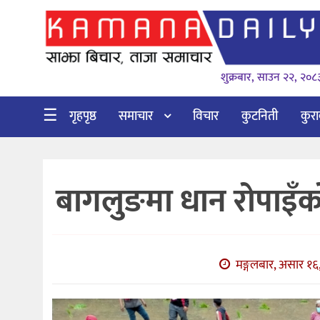
गृहपृष्ठ
शुक्रबार, साउन २२, २०८
समाचार
विचार
☰
गृहपृष्ठ
समाचार
विचार
कुटनिती
कुर
कुटनिती
कुराकानी
बागलुङमा धान रोपाइँ
अर्थ
र
बाणिज्य
मङ्गलबार, असार १६
भिडियो
सिफारिस