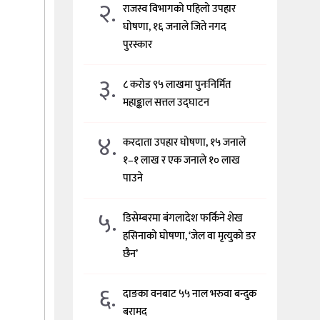
२.
राजस्व विभागको पहिलो उपहार
घोषणा, १६ जनाले जिते नगद
पुरस्कार
३.
८ करोड ९५ लाखमा पुनःनिर्मित
महाङ्काल सत्तल उद्घाटन
४.
करदाता उपहार घोषणा, १५ जनाले
१–१ लाख र एक जनाले १० लाख
पाउने
५.
डिसेम्बरमा बंगलादेश फर्किने शेख
हसिनाको घोषणा, ‘जेल वा मृत्युको डर
छैन’
६.
दाङका वनबाट ५५ नाल भरुवा बन्दुक
बरामद