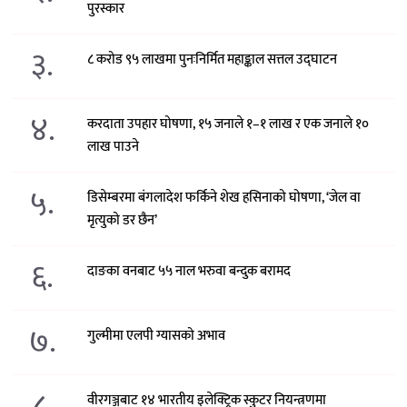
पुरस्कार
३.
८ करोड ९५ लाखमा पुनःनिर्मित महाङ्काल सत्तल उद्घाटन
४.
करदाता उपहार घोषणा, १५ जनाले १–१ लाख र एक जनाले १०
लाख पाउने
५.
डिसेम्बरमा बंगलादेश फर्किने शेख हसिनाको घोषणा, ‘जेल वा
मृत्युको डर छैन’
६.
दाङका वनबाट ५५ नाल भरुवा बन्दुक बरामद
७.
गुल्मीमा एलपी ग्यासको अभाव
८.
वीरगञ्जबाट १४ भारतीय इलेक्ट्रिक स्कुटर नियन्त्रणमा