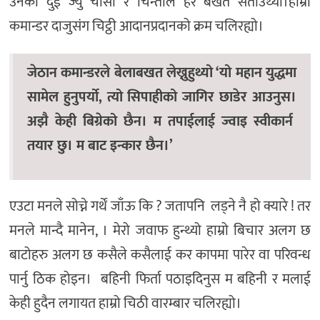
उनको दुई ज्यु चासो र चिन्ताले हर बखत सताउथ्यो।हाम्रो
कमान्डर दाजुसंग चिट्ठी आदानप्रदानको क्रम चलिरह्यो।
जेठान कमान्डरले बेलाबखत लेख्नुहुथ्यो ‘यो महान युद्धमा
सामेल हुनुपर्यो, त्यो सिपाहीको जागिर छाडेर आउनुस।
अझै केही बिग्रेको छैन। म तपाईलाई ज्वाइ स्वीकार्न
तयार छु। म बाट इन्कार छैन।’
एउटा मनले सोच्ने गर्थें जाँऊ कि ? जतापनि लड्ने नै हो क्यारे ! तर
मनले मान्दै मानेन, । मेरो जवाफ हुन्थ्यो हाम्रो बिचार अलग छ
बाटोहरु अलग छ कसैले कसैलाई कर कापमा पारेर वा परिवन्ध
पार्नु ठिक होइन। बहिनी फिर्ता पठाइदिनुस म बहिनी र मलाई
केही हुदैन लगायत हाम्रो चिठी वारम्बार चलिरह्यो।