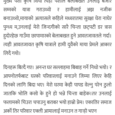
मुख्य पेशा कृषि थियो त्यही पेशाले बेलाबखत उनलाई बजार
सम्मको यात्रा गराउथ्यो र हामीलाई अझ नजीक
बनाउथ्यो,मायाको अत्यासले कहिले मध्यरातमा सुरक्षा घेरा नाघेर
पुग्थ्य म,उनलाई मेरो जिन्दगीको सारै चिन्ता छट्पटी डर त्रास
हुदोरहेछ गाउँमा छापामारको बेलाबखत हुने आवतजावतले गर्दा।
त्यही आवतजावत कृषि यात्राले हामी दुवैको माया प्रेमले आकार
लिदै गयो।
दिनहरू बित्दै गए। अनन्त घर सल्लाहमा बिबाह गर्ने निधो भयो। र
आफ्नोतर्फबाट घरको परिवारलाई मनाउने जिम्मा लिएर केहि
दिनको लागि बिदा भए। मेरो घरमा केही पापड वेल्नु परेन ठुलो
जातकि भोलि कसो के हुने हो भन्ने चिन्ता बाहेक।तर उनलाई
फलामको चिउरा चपाउनु बराबर भयो हाम्रो प्रेम। एकातिर समाज
अर्को तिर परिवार एक्ली आमालाई मनाउन त गार्‍हो भएन