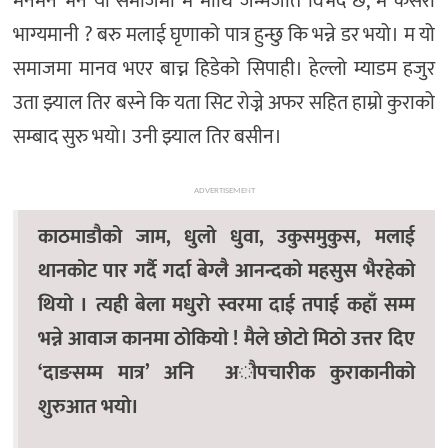
मनमनै भने यो समाजमा म माथि जन्मजातै विभेद छ, म कसरी
भाग्यमानी ? बरु मलाई घृणाको पात्र हुन्छु कि भन्ने डर भयो। म यो
समाजमा मानव भएर बाच्न हिडेको सिपाही। हेल्लो म्याडम हजुर
उता झ्याल तिर बस्ने कि यता सिट रोज्ने अफर सहित हाम्रो कुराको
सम्बाद सुरु भयो। उनी झ्याल तिर बसीन।
ADVERTISEMENT
काठमाडौको जाम, धुलो धुवा, उकुसमुकुस, मलाई
थानकोट पार गर्दै गर्दा बेग्लै आनन्दको महसुस भैरहेको
थियो । त्यही बेला मधुरो स्वरमा दाई तपाई कहाँ सम्म
भन्ने आवाज कानमा ठोकियो ! मैले छोटो मिठो उत्तर दिए
‘दाङसम्म मात्र’ अनि अौपचारीक कुराकानीको
शुरुआत भयो।