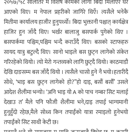
२०५७/५८ सालतिर म विशेष कामको लागी बिदा मिलाएर घर
आएको थिए। म नेपाल प्रहरीको जागिरे थिएँ। त्यसैले भनेकै
मितीमा कार्यालय हाजीर हुनुपर्थ्यो। बिदा भुक्तानी पश्चात् कार्यक्षेत्र
हाजिर हुन जाँदै थिए। भर्खर बालाजु बसपार्क पुगेको थिए ।
बसपार्कमा पश्चिम,पश्चिम भन्दै कराउँदै थिए। बसको स्टाफहरु
सायद यात्रु बटुल्दै थिए। सानो भाइले बस छुट्न लागेको संकेत
गरिरहेको थियो। त्यो मेरो गन्तव्यको लागि छुट्दै थियो। काठमाडौ
देखि दाङसम्म बस जाँदै थियो । त्यसैले चासो हुने नै भयो।हतारीदै
सोधे, ‘भाइ बस छुट्न लागेको हो?”हो दाइ, बसौं बसौँ’ उसले
आदेश शैलीमा भन्यो। ‘अनि भाइ यो A को पाच नम्बर सिट मलाई
देखाउ त’ मैले पनि फौजी शैलीमा भने,दाइ तपाई भाग्यमानी
हुनुहुँदो रहेछ,मैले सोध्य किन तपाईंको यात्रा रमाइलो हुनेभयो
तपाईंको सिट साथी केटी छ।