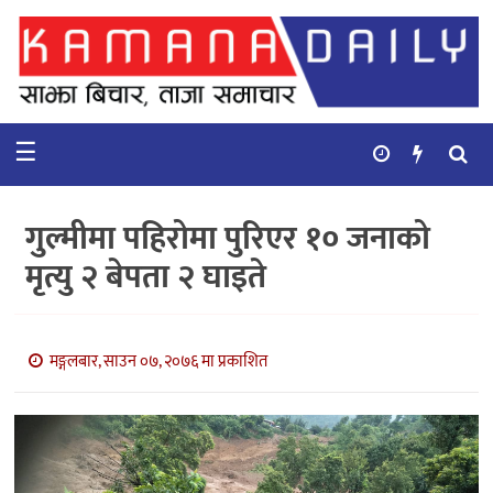
गृहपृष्ठ
समाचार
☰
विचार
कुटनिती
गुल्मीमा पहिरोमा पुरिएर १० जनाको
कुराकानी
मृत्यु २ बेपता २ घाइते
अर्थ
र
बाणिज्य
मङ्गलबार, साउन ०७, २०७६ मा प्रकाशित
भिडियो
सिफारिस