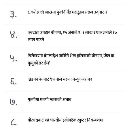
३.
८ करोड ९५ लाखमा पुनःनिर्मित महाङ्काल सत्तल उद्घाटन
४.
करदाता उपहार घोषणा, १५ जनाले १–१ लाख र एक जनाले १०
लाख पाउने
५.
डिसेम्बरमा बंगलादेश फर्किने शेख हसिनाको घोषणा, ‘जेल वा
मृत्युको डर छैन’
६.
दाङका वनबाट ५५ नाल भरुवा बन्दुक बरामद
७.
गुल्मीमा एलपी ग्यासको अभाव
८.
वीरगञ्जबाट १४ भारतीय इलेक्ट्रिक स्कुटर नियन्त्रणमा