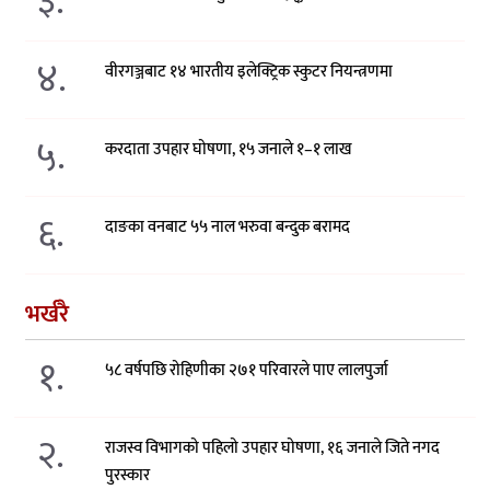
३.
४.
वीरगञ्जबाट १४ भारतीय इलेक्ट्रिक स्कुटर नियन्त्रणमा
५.
करदाता उपहार घोषणा, १५ जनाले १–१ लाख
६.
दाङका वनबाट ५५ नाल भरुवा बन्दुक बरामद
भर्खरै
१.
५८ वर्षपछि रोहिणीका २७१ परिवारले पाए लालपुर्जा
२.
राजस्व विभागको पहिलो उपहार घोषणा, १६ जनाले जिते नगद
पुरस्कार