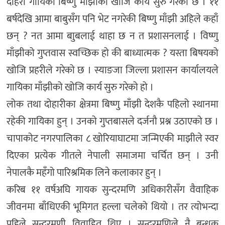
दोहरी गायिका बिष्णु माँझीको खोजि कार्य सुरु गरेको छ । ११
बर्षदेखि आमा बाबुसँग पनि भेट नगरेकी बिष्णु माँझी अहिले कहाँ
छन् ? नत आमा बाुबलाई थाहा छ न त प्रशासनलाई । विष्णु
माँझीको गुप्तवास स्वच्छिक हो की बाध्यात्मक ? यस्ता बिषयको
खोजि प्रहरीले गरेको छ । स्याङजा जिल्ला प्रशासन कार्यालयले
गायिका माँझीको खोजि कार्य सुरु गरेको हो ।
लोक तथा दोहारीका क्षेत्रमा बिष्णु माँझी देशकै पहिलो स्थानमा
रहेकी गायिका हुन् । उनको गुप्तबासले दर्जनौ प्रश्न उठाएको छ ।
चापाकोट नगरपालिका ८ खोरियाघाटमा जन्मिएकी माझीले स्वर
दिएका प्रत्येक गीतले नेपाली समाजमा चर्चित छन् । उनी
नेपालकै महँगो पारिश्रमिक लिने कलाकार हुन् ।
करिब ११ वर्षअघि गायक सुन्दरमणि अधिकारीसँग वैवाहिक
जीवनमा बाँधिएकी भूमिगत हल्ला चलेको थियो । तर त्योभन्दा
पहिले सुन्दरमणी विवाहित थिए । सुन्दरमणिले नै बन्धक