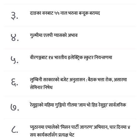
३.
दाङका वनबाट ५५ नाल भरुवा बन्दुक बरामद
४.
गुल्मीमा एलपी ग्यासको अभाव
५.
वीरगञ्जबाट १४ भारतीय इलेक्ट्रिक स्कुटर नियन्त्रणमा
६.
लुम्बिनी सरकारको बजेट अनुशासन : बैठक भत्ता रोक, असारमा
सेमिनार निषेध
७.
रेसुङ्गाको महिमा गुञ्जियो गीतमा ‘जाम भो हिड रेसुङ्गा’ सार्वजनिक
८.
प्युठानमा एमालेको ‘मिसन पार्टी जागरण’ अभियान, चार दिनमा ४
सय कार्यकर्तासँग प्रत्यक्ष भेट