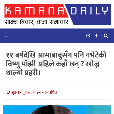
गृहपृष्ठ
समाचार
☰
विचार
कुटनिती
११ बर्षदेखि आमाबाबुसँग पनि नभेटेकी
कुराकानी
बिष्णु माँझी अहिले कहाँ छन् ? खोज्न
थाल्यो प्रहरी।
अर्थ
र
बाणिज्य
शुक्रबार, पुष २०, २०७५ मा प्रकाशित
भिडियो
सिफारिस