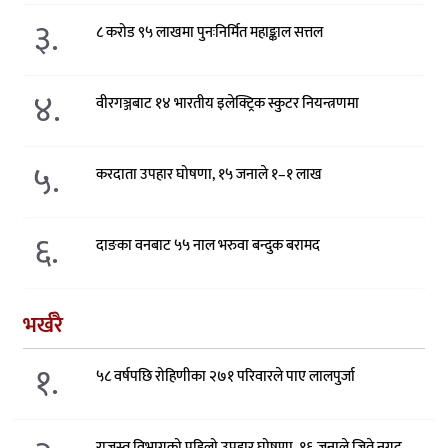
३.
८ करोड ९५ लाखमा पुनःनिर्मित महाङ्काल सत्तल
४.
वीरगञ्जबाट १४ भारतीय इलेक्ट्रिक स्कुटर नियन्त्रणमा
५.
करदाता उपहार घोषणा, १५ जनाले १–१ लाख
६.
दाङका वनबाट ५५ नाल भरुवा बन्दुक बरामद
भर्खरै
१.
५८ वर्षपछि रोहिणीका २७१ परिवारले पाए लालपुर्जा
राजस्व विभागको पहिलो उपहार घोषणा, १६ जनाले जिते नगद