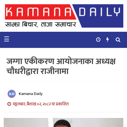
गृहपृष्ठ
समाचार
☰
विचार
कुटनिती
जग्गा एकीकरण आयोजनाका अध्यक्ष
कुराकानी
चौधरीद्वारा राजीनामा
अर्थ
र
बाणिज्य
Kamana Daily
मङ्गलबार, बैशाख ०२, २०८२ मा प्रकाशित
भिडियो
सिफारिस