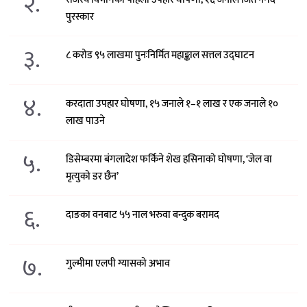
२.
पुरस्कार
३.
८ करोड ९५ लाखमा पुनःनिर्मित महाङ्काल सत्तल उद्घाटन
४.
करदाता उपहार घोषणा, १५ जनाले १–१ लाख र एक जनाले १०
लाख पाउने
५.
डिसेम्बरमा बंगलादेश फर्किने शेख हसिनाको घोषणा, ‘जेल वा
मृत्युको डर छैन’
६.
दाङका वनबाट ५५ नाल भरुवा बन्दुक बरामद
७.
गुल्मीमा एलपी ग्यासको अभाव