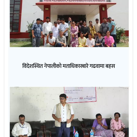
विदेशस्थित नेपालीको मताधिकारबारे गढवामा बहस