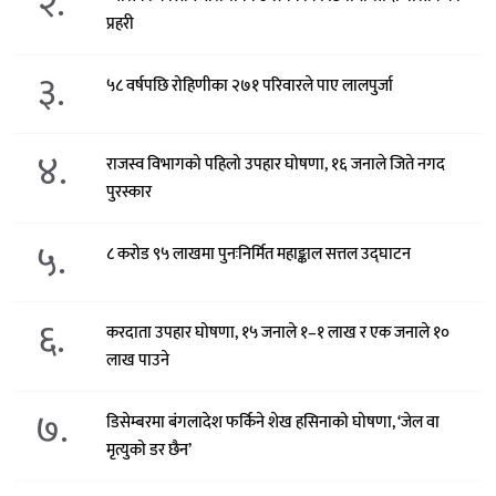
२.
प्रहरी
३.
५८ वर्षपछि रोहिणीका २७१ परिवारले पाए लालपुर्जा
४.
राजस्व विभागको पहिलो उपहार घोषणा, १६ जनाले जिते नगद
पुरस्कार
५.
८ करोड ९५ लाखमा पुनःनिर्मित महाङ्काल सत्तल उद्घाटन
६.
करदाता उपहार घोषणा, १५ जनाले १–१ लाख र एक जनाले १०
लाख पाउने
७.
डिसेम्बरमा बंगलादेश फर्किने शेख हसिनाको घोषणा, ‘जेल वा
मृत्युको डर छैन’