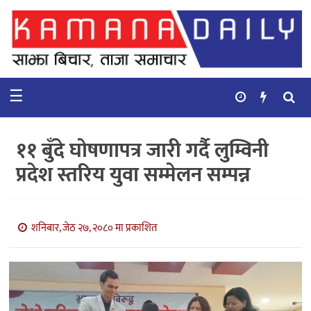
गृहपृष्ठ
समाचार
☰
विचार
कुटनिती
११ बुँदे घोषणापत्र जारी गर्दै लुम्विनी
कुराकानी
प्रदेश स्तरिय युवा सम्मेलन सम्पन्न
अर्थ
र
बाणिज्य
शनिबार, जेठ २७, २०८० मा प्रकाशित
भिडियो
सिफारिस