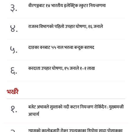
३.
वीरगञ्जबाट १४ भारतीय इलेक्ट्रिक स्कुटर नियन्त्रणमा
४.
राजस्व विभागको पहिलो उपहार घोषणा, १६ जनाले
५.
दाङका वनबाट ५५ नाल भरुवा बन्दुक बरामद
६.
करदाता उपहार घोषणा, १५ जनाले १–१ लाख
भर्खरै
१.
बजेट अभावले सुस्ताको नदी कटान नियन्त्रण रोकिँदैन : मुख्यमन्त्री
आचार्य
ग्यासको कालोबजारी रोक्न उपत्यकाका डिपोमा सादा पोसाकका